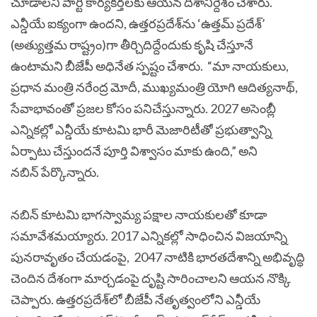
చూడాలని పార్టీ కార్యకర్తలకు ఆయన దిశానిర్దేశం చేశారు.
ఎన్డీయే ఐక్యంగా ఉందని, ఉత్తరప్రదేశ్‌ను ‘ఉత్తమ్ ప్రదేశ్’
(అత్యుత్తమ రాష్ట్రం)గా తీర్చిదిద్దేందుకు కృషి చేస్తూనే
ఉంటామని బీజేపీ అధినేత స్పష్టం చేశారు.
“మా నాయకులు,
ప్రధాన మంత్రి నరేంద్ర మోదీ, ముఖ్యమంత్రి యోగి ఆదిత్యనాథ్,
సేవాభావంతో ప్రజల కోసం పనిచేస్తున్నారు. 2027 అసెంబ్లీ
ఎన్నికల్లో ఎన్డీయే కూటమి భారీ మెజారిటీతో ప్రభుత్వాన్ని
ఏర్పాటు చేస్తుందనే పూర్తి విశ్వాసం మాకు ఉంది,” అని
నబిన్ పేర్కొన్నారు.
నబిన్ కూటమి భాగస్వామ్య పక్షాల నాయకులతో కూడా
సమావేశమయ్యారు.
2017 ఎన్నికల్లో సాధించిన విజయాన్ని
పునరావృతం చేయడంపై, 2047 నాటికి భారతదేశాన్ని అభివృద్ధి
చెందిన దేశంగా మార్చడంపై దృష్టి సారించాలని ఆయన నొక్కి
చెప్పారు. ఉత్తరప్రదేశ్‌లో బీజేపీ నేతృత్వంలోని ఎన్డీయే