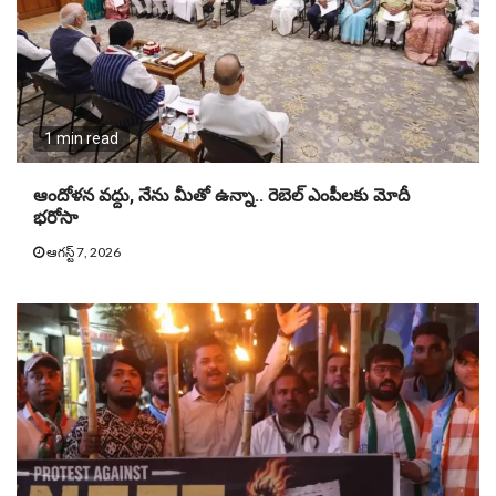
1 min read
ఆందోళన వద్దు, నేను మీతో ఉన్నా.. రెబెల్ ఎంపీలకు మోదీ
భరోసా
ఆగస్ట్ 7, 2026