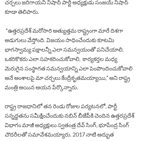
చర్చలు జరిగాయని నిషాద్ పార్టీ అధ్యక్షుడు సంజయ్ నిషాద్
కూడా తెలిపారు.
“ఉత్తరప్రదేశ్ మరోసారి అత్యుత్తమ రాష్ట్రంగా మారే దిశగా
అడుగులు వేస్తోంది. విజయం సాధించేందుకు కూటమి
భాగస్వామ్య పక్షాలన్నీ ఎలా సమన్వయంతో పనిచేయాలి,
ఒకరికొకరు ఎలా సహకరించుకోవాలి, కార్యకర్తల మధ్య
మెరుగైన సంస్థాగత సమన్వయాన్ని ఎలా పెంపొందించుకోవాలి
అనే అంశాలపై మా చర్చలు కేంద్రీకృతమయ్యాయి,” అని రాష్ట్ర
మంత్రి అయిన ఆయన పేర్కొన్నారు.
రాష్ట్ర రాజధానిలో తన రెండు రోజుల పర్యటనలో, పార్టీ
సన్నద్ధతను సమీక్షించేందుకు నబిన్ బీజేపీకి చెందిన ఉత్తరప్రదేశ్
విభాగం మాజీ అధ్యక్షులు స్వతంత్ర దేవ్ సింగ్, భూపేంద్ర సింగ్
చౌదరీలతో సమావేశమయ్యారు.
2017 నాటి అద్భుత