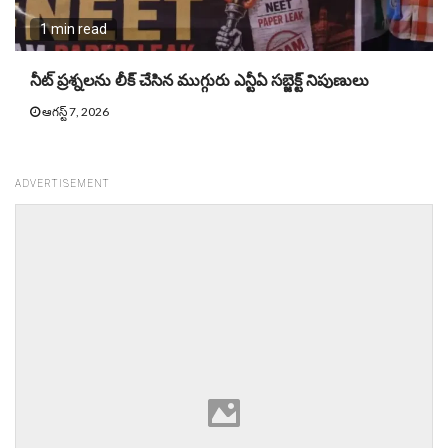
1 min read
నీట్ ప్ర‌శ్న‌ల‌ను లీక్ చేసిన ముగ్గురు ఎన్టీఏ స‌బ్జెక్ట్ నిపుణులు
ఆగస్ట్ 7, 2026
ADVERTISEMENT