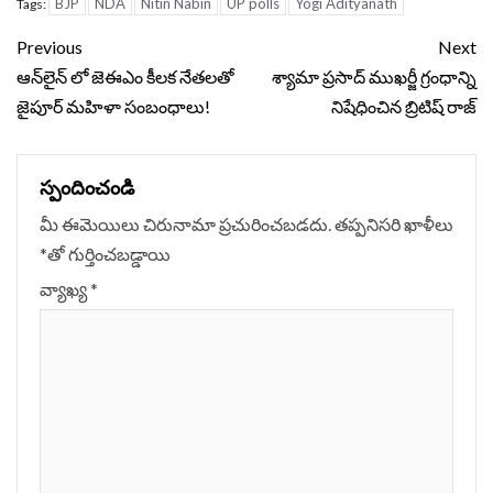
BJP
NDA
Nitin Nabin
UP polls
Yogi Adityanath
Tags:
Continue
Previous
Next
Reading
ఆన్‌లైన్ లో జెఈఎం కీలక నేతలతో
శ్యామా ప్రసాద్ ముఖర్జీ గ్రంధాన్ని
జైపూర్ మహిళా సంబంధాలు!
నిషేధించిన బ్రిటిష్ రాజ్
స్పందించండి
మీ ఈమెయిలు చిరునామా ప్రచురించబడదు.
తప్పనిసరి ఖాళీలు
*
‌తో గుర్తించబడ్డాయి
వ్యాఖ్య
*