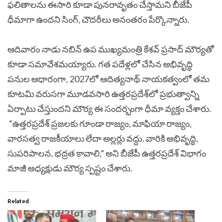
ఫలితాలను ఈసారి కూడా పునరావృతం చేస్తామని బీజేపీ
ధీమాగా ఉందని సింగ్, చౌదరీలు అనంతరం పేర్కొన్నారు.
ఆదివారం నాడు నబిన్ ఉప ముఖ్యమంత్రి కేశవ్ ప్రసాద్ మౌర్యతో
కూడా సమావేశమయ్యారు. గత పదేళ్లలో చేసిన అభివృద్ధి
పనుల ఆధారంగా, 2027లో ఆదిత్యనాథ్ నాయకత్వంలో తమ
కూటమి వరుసగా మూడవసారి ఉత్తరప్రదేశ్‌లో ప్రభుత్వాన్ని
ఏర్పాటు చేస్తుందని మౌర్య ఈ సందర్భంగా ధీమా వ్యక్తం చేశారు.
“ఉత్తరప్రదేశ్ ప్రజలకు గూండా రాజ్యం, మాఫియా రాజ్యం,
వారసత్వ రాజకీయాలు లేదా అల్లర్లు వద్దు. వారికి అభివృద్ధి,
సుపరిపాలన, భద్రత కావాలి,” అని బీజేపీ ఉత్తరప్రదేశ్ విభాగం
మాజీ అధ్యక్షుడు మౌర్య స్పష్టం చేశారు.
Related