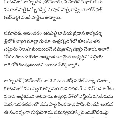
కూటమిలో అప్నా దళ్ (సోనేలాల్), సుహెల్‌దేవ్ భారతీయ
సమాజ్ పార్టీ (ఎస్బిఎస్పి), నిషాద్ పార్టీ, రాష్ట్రీయ లోక్ దళ్
(ఆర్ఎల్డి) వంటి పార్టీలు ఉన్నాయి.
సమావేశం అనంతరం, ఆర్ఎల్డి జాతీయ ప్రధాన కార్యదర్శి
త్రిలోక్ త్యాగి మాట్లాడుతూ, ఉత్తరప్రదేశ్‌లో కూటమి తన
పట్టును నిలుపుకుంటుందనే నమ్మకాన్ని వ్యక్తం చేశారు. అలాగే,
“సీటు గెలుచుకోగల అత్యంత బలమైన అభ్యర్థిని” ఎన్డీయే
బరిలోకి దింపుతుందని ఆయన పేర్కొన్నారు.
అప్నా దళ్ (సోనేలాల్) నాయకుడు ఆశిష్ పటేల్ మాట్లాడుతూ,
కూటమిలో సమన్వయాన్ని మెరుగుపరచడమే నబిన్ సమావేశం
ప్రధాన ఉద్దేశమని తెలిపారు. ఉత్తరప్రదేశ్‌లో ఎన్డీయే పనితీరును
మెరుగుపరచడంలో తమ పార్టీ కీలక పాత్ర పోషించిందని ఆయన
ఈ సందర్భంగా గుర్తుచేశారు.
సమన్వయాన్ని పెంచుకోవడంపై