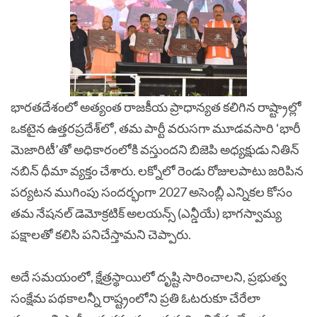
భారతదేశంలో అత్యంత రాజకీయ ప్రాధాన్యత కలిగిన రాష్ట్రాల్లో
ఒకటైన ఉత్తరప్రదేశ్‌లో, తమ పార్టీ వరుసగా మూడవసారి ‘భారీ
మెజారిటీ’తో అధికారంలోకి వస్తుందని బిజెపి అధ్యక్షుడు నితిన్
నబిన్ ధీమా వ్యక్తం చేశారు.
లక్నోలో రెండు రోజులపాటు జరిపిన
పర్యటన ముగింపు సందర్భంగా 2027 అసెంబ్లీ ఎన్నికల కోసం
తమ నేషనల్ డెమోక్రటిక్ అలయన్స్ (ఎన్డీయే) భాగస్వామ్య
పక్షాలతో కలిసి పనిచేస్తామని చెప్పారు.
అదే సమయంలో, క్షేత్రస్థాయిలో దృష్టి సారించాలని, ప్రభుత్వ
సంక్షేమ పథకాలన్నీ రాష్ట్రంలోని ప్రతి ఓటరుకూ చేరేలా