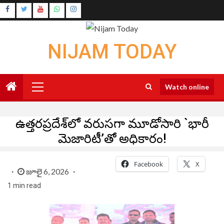
Skip
Instagram
to
Youtube
content
NIJAM TODAY
Primary
Watch online
Menu
ఉత్తరప్రదేశ్‌లో వరుసగా మూడోసారి `భారీ
మెజారిటీ’తో అధికారం!
Facebook
X
జూలై 6, 2026
1 min read