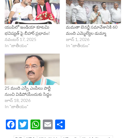
యుపిలో ఇండియా కూటమి
మమతా బెనర్జీ సమావేశానికి 60
భవిష్యత్ పై బీహార్ ప్రభావం!
మంది ఎమ్మెల్యేల డుమ్మా
నవంబర్ 17, 2025
జూన్ 1, 2026
In "జాతీయం"
In "జాతీయం"
25 మంది ఎస్పీ ఎంపీలు పార్టీ
నుంచి విడిపోయేందుకు సిద్ధం
జూన్ 18, 2026
In "జాతీయం"
Facebook
Twitter
WhatsApp
Email
Share