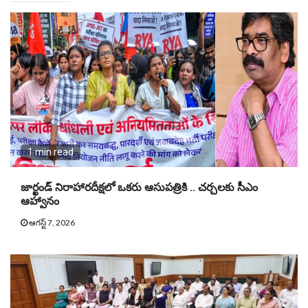
1 min read
జార్ఖండ్ నిరాహారదీక్షలో ఒకరు ఆసుపత్రికి .. చర్చలకు సీఎం
ఆహ్వానం
ఆగస్ట్ 7, 2026