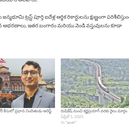
న్మభూమి ట్రస్ట్ పూర్తి ఐదేళ్ల ఆర్థిక రికార్డులను క్షుణ్ణంగా పరిశీలిస్తు
దిన ఆభరణాలు, ఇతర బంగారం మరియు వెండి వస్తువులను కూడా
రీ కేసులో ప్రధాన నిందితుడు అరెస్ట్
రుషికేష్ నుంచి కర్ణప్రయాగ్ వరకు రైలు మార్గం
ఏప్రిల్ 5, 2025
In "ఇంకా"