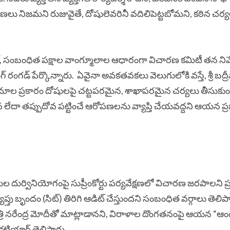
 నిజమని రుజువైతే, దోషులెవరినీ వదిలిపెట్టబోమని, కఠిన చర్
, సంబంధిత పక్షాల వాంగ్మూలాల ఆధారంగా విచారణ కమిటీ తన నివ
్ రంగడ్ పేర్కొన్నారు.
ఏవైనా అవకతవకలు వెలుగులోకి వస్తే, శ్రీ బద్ర
నియమాల ప్రకారం దోషులపై చట్టపరమైన, శాఖాపరమైన చర్యలు తీసుక
న లేదా తప్పుదోవ పట్టించే ఆరోపణలను వ్యాప్తి చేయవద్దని ఆయన ప్
ుర్వినియోగంపై సుప్రీంకోర్టు పర్యవేక్షణలో విచారణ జరపాలని ప్ర
యాప్తు బృందం (సిట్) తిరిగి ఆడిట్ చేస్తుందని సంబంధిత వర్గాలు తెలి
నమంత్రి నరేంద్ర మోదీతో మాట్లాడానని, విరాళాల దొంగతనంపై ఆయన “ఆ
 కటియార్ తెలిపారు.