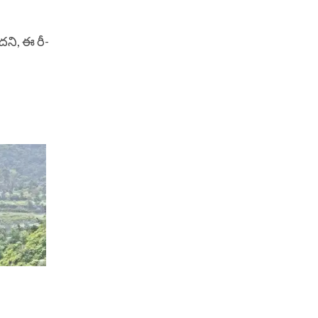
ందని, ఈ రీ-