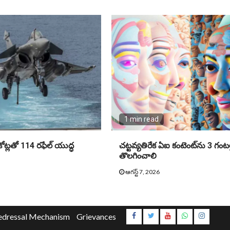
1 min read
ోట్లతో 114 రఫేల్ యుద్ధ
చట్టవ్యతిరేక ఏఐ కంటెంట్‌ను 3 గంటల
తొలగించాలి
ఆగస్ట్ 7, 2026
Instagr
edressal Mechanism
Grievances