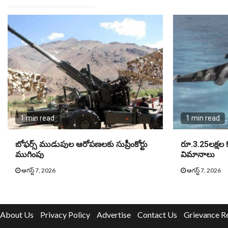
1 min read
1 min read
బోఫర్స్ ముడుపుల ఆరోపణలకు సుప్రీంకోర్టు
రూ.3.25లక్షల క
ముగింపు
విమానాలు
ఆగస్ట్ 7, 2026
ఆగస్ట్ 7, 2026
About Us
Privacy Policy
Advertise
Contact Us
Grievance R