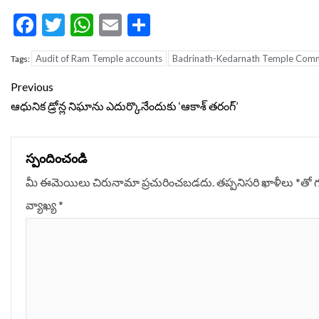
Facebook
Twitter
WhatsApp
Email
Share
Audit of Ram Temple accounts
Badrinath-Kedarnath Temple Comm
Tags:
Continue
Previous
Reading
ఆధునిక డ్రోన్ల నిఘాను ఎదుర్కొనేందుకు ‘ఆకాశ్ తరంగ్’
స్పందించండి
మీ ఈమెయిలు చిరునామా ప్రచురించబడదు.
తప్పనిసరి ఖాళీలు
*
‌తో 
వ్యాఖ్య
*