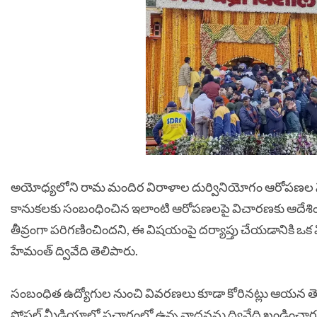
అయోధ్యలోని రామ మందిర విరాళాల దుర్వినియోగం ఆరోపణల నేపథ్య
కానుకలకు సంబంధించిన ఇలాంటి ఆరోపణలపై విచారణకు ఆదేశిం
తీవ్రంగా పరిగణించిందని, ఈ విషయంపై దర్యాప్తు చేయడానికి ఒక వ
హేమంత్ ద్వివేది తెలిపారు.
సంబంధిత ఉద్యోగుల నుంచి వివరణలు కూడా కోరినట్లు ఆయన తె
సోషల్ మీడియాలో ప్రచారంలో ఉన్న వాదనను ద్వివేది ఖండించారు. సద