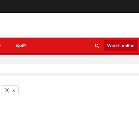
ఇంకా
Watch online
X