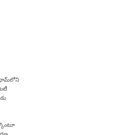
ధామ్‌లోని
ిటీ
ుడు
ేర్కొంటూ
ధారణ