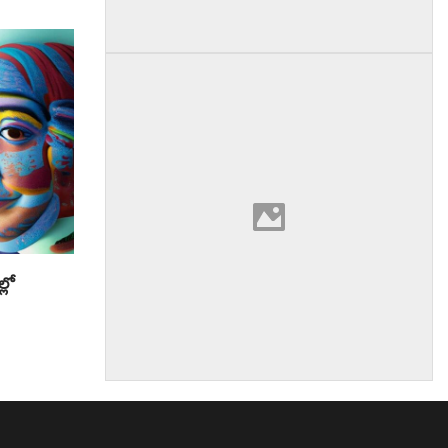
్లో
am