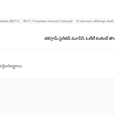
ittee (BKTC)
BKTC President Hemant Dwivedi
Probe into offerings theft
టెలిగ్రామ్‌ పైరేటెడ్ మూవీస్, ఓటీటీ కంటెంట్ తొ
గుర్తించబడ్డాయి