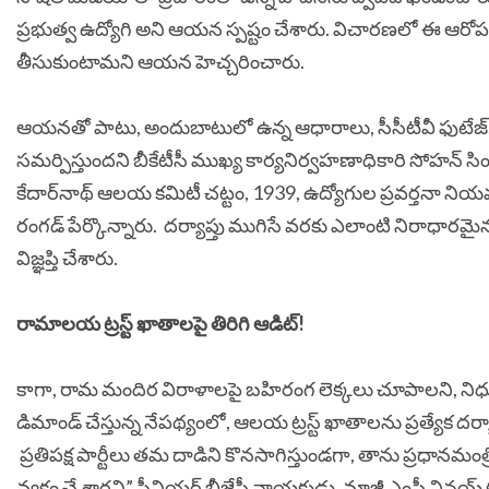
ప్రభుత్వ ఉద్యోగి అని ఆయన స్పష్టం చేశారు.
విచారణలో ఈ ఆరోపణలు
తీసుకుంటామని ఆయన హెచ్చరించారు.
ఆయనతో పాటు, అందుబాటులో ఉన్న ఆధారాలు, సీసీటీవీ ఫుటేజ్
సమర్పిస్తుందని బీకేటీసీ ​​ముఖ్య కార్యనిర్వహణాధికారి సోహన్ సింగ
కేదార్‌నాథ్ ఆలయ కమిటీ చట్టం, 1939, ఉద్యోగుల ప్రవర్తనా 
రంగడ్ పేర్కొన్నారు.
దర్యాప్తు ముగిసే వరకు ఎలాంటి నిరాధారమై
విజ్ఞప్తి చేశారు.
రామాలయ ట్రస్ట్ ఖాతాలపై తిరిగి ఆడిట్!
కాగా, రామ మందిర విరాళాలపై బహిరంగ లెక్కలు చూపాలని, నిధుల ద
డిమాండ్ చేస్తున్న నేపథ్యంలో, ఆలయ ట్రస్ట్ ఖాతాలను ప్రత్యేక దర్
ప్రతిపక్ష పార్టీలు తమ దాడిని కొనసాగిస్తుండగా, తాను ప్రధా
వ్యక్తం చే.శారని” సీనియర్ బీజేపీ నాయకుడు, మాజీ ఎంపీ వినయ్