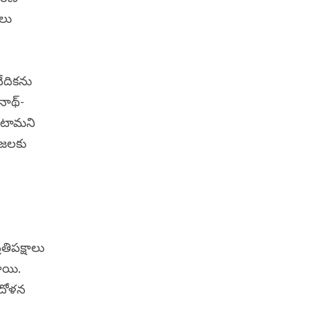
యలు
ేదికను
ీనాథ్-
ుంటామని
రజలకు
తిపక్షాలు
పాయి.
ందోళన