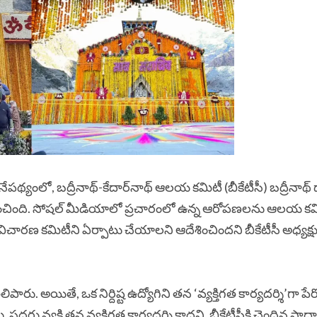
ంలో, బద్రీనాథ్-కేదార్‌నాథ్ ఆలయ కమిటీ (బీకేటీసీ) బద్రీనాథ్ 
చింది.
సోషల్ మీడియాలో ప్రచారంలో ఉన్న ఆరోపణలను ఆలయ కమ
ిచారణ కమిటీని ఏర్పాటు చేయాలని ఆదేశించిందని బీకేటీసీ ​​అధ్యక్ష
లిపారు.
అయితే, ఒక నిర్దిష్ట ఉద్యోగిని తన ‘వ్యక్తిగత కార్యదర్శి’గా ప
రు వ్యక్తి తన వ్యక్తిగత కార్యదర్శి కాదని, బీకేటీసీకి చెందిన సా