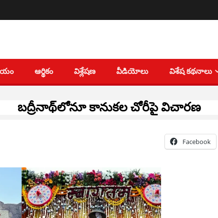
తీయం
ఆర్థికం
విశ్లేషణ
వీడియోలు
విశేష కథనాలు
బద్రీనాథ్‌లోనూ కానుకల చోరీపై విచారణ
Facebook