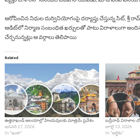
ఆరోపించిన నిధుల దుర్వినియోగంపై దర్యాప్తు చేస్తున్న సిట్, శ్రీ రామ్ జ
ఆడిట్‌లో నిర్మాణ సంబంధిత ఖర్చులతో పాటు విరాళాలుగా అం
చేర్చనున్నట్లు ఆ వర్గాలు తెలిపాయి
Related
ఉత్తరాఖండ్ ఆలయాల్లో హిందువులకు మాత్రమే ప్రవేశం
బద్రీనాథ్‌ విరాళాల చో
జనవరి 27, 2026
జూలై 13, 2026
In "ఇంకా"
In "ఆర్థికం"