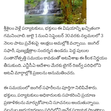
శ్రీశైలం వెళ్లే పర్యాటకులు, భక్తులు ఈ విషయాన్ని ఖచ్చితంగా
గమనించాలి. జులై 1 నుంచి సెప్టెంబర్ 30 వరకు నల్లమలలో 3
నెలల పాటు ప్రవేశంపై ఆంక్షలు అమల్లోకి వచ్చాయి. జంగిల్‌
సఫారీ, పుణ్యక్షేత్రాల సందర్శన ఉండదు. పెద్ద పులుల
సంతానోత్పత్తి సమయం కావడంతో అటవీశాఖ ఈ కీలక నిర్ణయం
తీసుకుంది. ఎన్టీసీఏ ఆదేశాల మేరకు టైగర్ రిజర్వ్ పరిధిలోని
అటవీ మార్గాల్లోకి ప్రజలను అనుమతించరు.
ఈ సమయంలో జంగిల్ సఫారీలను పూర్తిగా నిలిపివేశారు.
భక్తులు, పర్యాటకులు అధికారులకు సహకరించి ప్రయాణ
ప్రణాళికలను మార్చుకోవాలని సూచనలు అందుతున్నాయి.
నల్లమల అభయారణ్యం పరిధిలోని అనేక పర్యాటక ప్రాంతాలు,