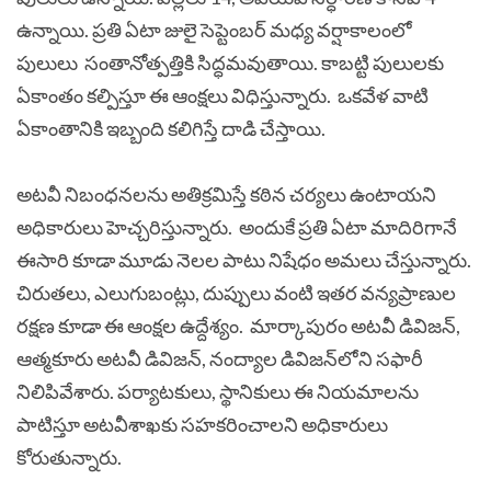
ఉన్నాయి. ప్రతి ఏటా జులై సెప్టెంబర్ మధ్య వర్షాకాలంలో
పులులు సంతానోత్పత్తికి సిద్ధమవుతాయి. కాబట్టి పులులకు
ఏకాంతం కల్పిస్తూ ఈ ఆంక్షలు విధిస్తున్నారు. ఒకవేళ వాటి
ఏకాంతానికి ఇబ్బంది కలిగిస్తే దాడి చేస్తాయి.
అటవీ నిబంధనలను అతిక్రమిస్తే కఠిన చర్యలు ఉంటాయని
అధికారులు హెచ్చరిస్తున్నారు. అందుకే ప్రతి ఏటా మాదిరిగానే
ఈసారి కూడా మూడు నెలల పాటు నిషేధం అమలు చేస్తున్నారు.
చిరుతలు, ఎలుగుబంట్లు, దుప్పులు వంటి ఇతర వన్యప్రాణుల
రక్షణ కూడా ఈ ఆంక్షల ఉద్దేశ్యం. మార్కాపురం అటవీ డివిజన్‌,
ఆత్మకూరు అటవీ డివిజన్‌, నంద్యాల డివిజన్‌లోని సఫారీ
నిలిపివేశారు. పర్యాటకులు, స్థానికులు ఈ నియమాలను
పాటిస్తూ అటవీశాఖకు సహకరించాలని అధికారులు
కోరుతున్నారు.