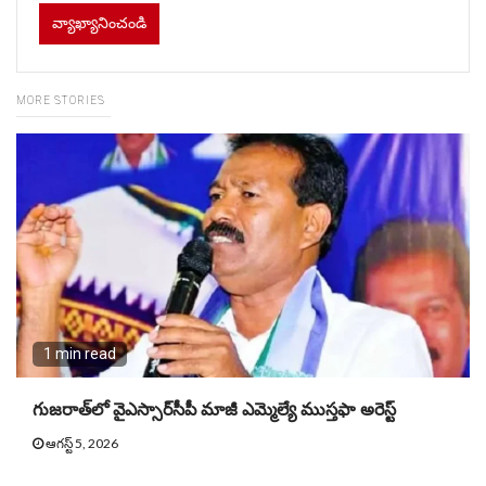
MORE STORIES
1 min read
గుజరాత్‌లో వైఎస్సార్​సీపీ మాజీ ఎమ్మెల్యే ముస్తఫా అరెస్ట్
ఆగస్ట్ 5, 2026