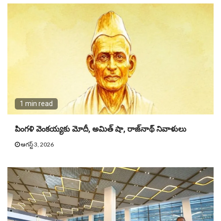
1 min read
పింగళి వెంకయ్యకు మోదీ, అమిత్ షా, రాజ్‌నాథ్ నివాళులు
ఆగస్ట్ 3, 2026