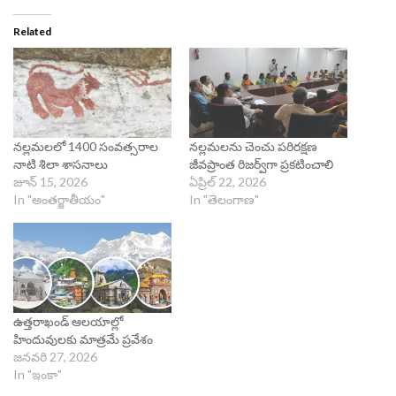
Related
నల్లమలలో 1400 సంవత్సరాల
నల్లమలను చెంచు పరిరక్షణ
నాటి శిలా శాసనాలు
జీవప్రాంత రిజర్వ్‌గా ప్రకటించాలి
జూన్ 15, 2026
ఏప్రిల్ 22, 2026
In "అంతర్జాతీయం"
In "తెలంగాణ"
ఉత్తరాఖండ్ ఆలయాల్లో
హిందువులకు మాత్రమే ప్రవేశం
జనవరి 27, 2026
In "ఇంకా"