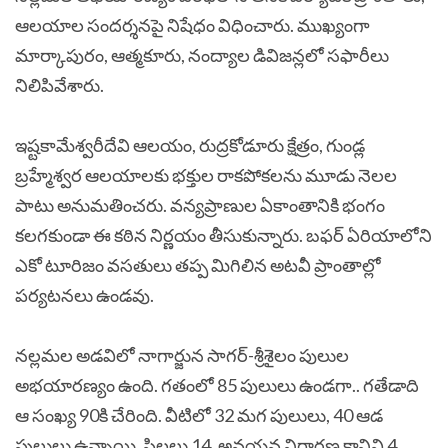
ఆలయాల సందర్శనపై నిషేధం విధించారు. ముఖ్యంగా
మార్కాపురం, ఆత్మకూరు, నంద్యాల డివిజన్లలో సఫారీలు
నిలిపివేశారు.
ఇష్టకామేశ్వరీదేవి ఆలయం, రుద్రకోడూరు క్షేత్రం, గుండ్ల
బ్రహ్మేశ్వర ఆలయాలకు భక్తుల రాకపోకలను మూడు నెలల
పాటు అనుమతించరు. వన్యప్రాణుల ఏకాంతానికి భంగం
కలగకుండా ఈ కఠిన నిర్ణయం తీసుకున్నారు. బఫర్ ఏరియాలోని
ఎకో టూరిజం వసతులు తప్ప మిగిలిన అటవీ ప్రాంతాల్లో
పర్యటనలు ఉండవు.
నల్లమల అడవిలో నాగార్జున సాగర్‌-శ్రీశైలం పులుల
అభయారణ్యం ఉంది. గతంలో 85 పులులు ఉండగా.. గతేడాది
ఆ సంఖ్య 90కి చేరింది. వీటిలో 32 మగ పులులు, 40 ఆడ
పులులు ఉన్నాయి. పిల్లలు 14, అవయవ నిర్ధారణ కానివి 4