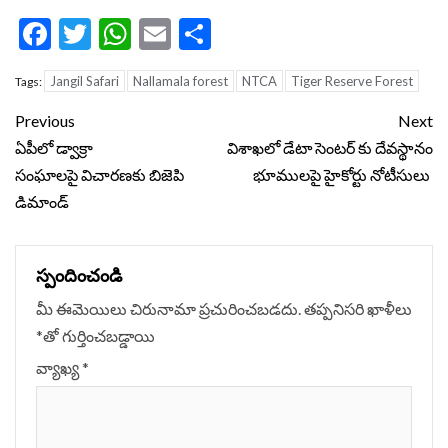
Facebook
Twitter
WhatsApp
Email
Share
Jangil Safari
Nallamala forest
NTCA
Tiger Reserve Forest
Tags:
Continue
Previous
Next
Reading
ఏపీలో డ్వాక్రా
విశాఖలో డేటా సెంటర్ కు దేవస్థానం
సంఘాలపై విచారణకు బిజెపి
భూములపై హైకోర్టు నోటీసులు
డిమాండ్
స్పందించండి
మీ ఈమెయిలు చిరునామా ప్రచురించబడదు.
తప్పనిసరి ఖాళీలు
*
‌తో గుర్తించబడ్డాయి
వ్యాఖ్య
*