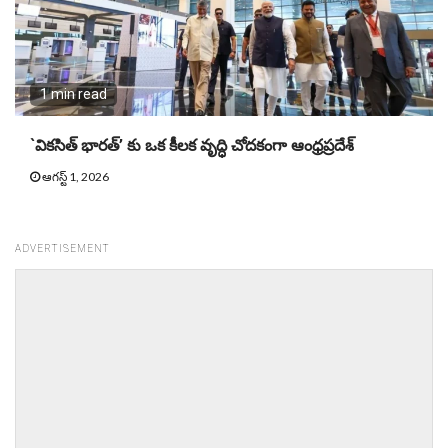
1 min read
`వికసిత్ భారత్’ కు ఒక కీలక వృద్ధి చోదకంగా ఆంధ్రప్రదేశ్
ఆగస్ట్ 1, 2026
ADVERTISEMENT