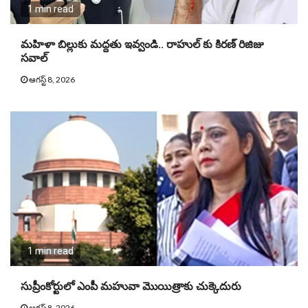
1 min read
మహిళా బిల్లుకు మద్దతు ఇవ్వండి.. రాహుల్ కు కిరణ్ రిజిజు
సవాల్
ఆగస్ట్ 8, 2026
1 min read
సుప్రీంకోర్టులో ఎంపీ మహువా మొయిత్రాకు చుక్కెదురు
ఆగస్ట్ 8, 2026