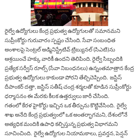
రైల్వే ఉద్యోగులు కేంద్ర ప్రభుత్వ ఉద్యోగులతో సమానమని
సుప్రీంకోర్టు గురువారం స్పష్టం చేసింది. సేవా సంబంధిత
అంశాలపై సెంట్రల్ అడ్మినిస్ట్రేటివ్ ట్రిబ్యునల్ (సిఎటి)ను
ఆశ్రయించే హక్కు వారికీ ఉందని తెలిపింది. రైల్వే సిబ్బందికి
ప్రత్యేక సర్వీస్ రూల్స్ (సేవా నిబంధనలు) ఉన్నంతమాత్రాన కేంద్ర
ప్రభుత్వ ఉద్యోగులు కాకుండా పోరని తేల్చిచెప్పింది.
జస్టిస్
దీపాంకర్ దత్తా, జస్టిస్ సతీష్ చంద్ర శర్మలతో కూడిన సుప్రీంకోర్టు
ధర్మాసనం ఈ మేరకు కీలక ఉత్తర్వులు జారీ చేసింది.
గతంలో కేరళ హైకోర్టు ఇచ్చిన ఒక తీర్పును కొట్టివేసింది. రైల్వే
శాఖ అనేది కేంద్ర ప్రభుత్వంలో ఒక అంతర్భాగమని, దేశంలోనే
అత్యధిక మందికి ఉపాధి కల్పిస్తున్న ప్రభుత్వ విభాగమని
సూచించింది.
రైల్వే ఉద్యోగుల నియామకాలు, ప్రవర్తన, పెన్షన్