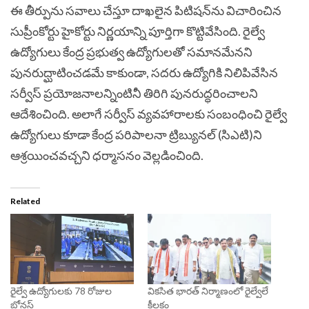
ఈ తీర్పును సవాలు చేస్తూ దాఖలైన పిటిషన్‌ను విచారించిన
సుప్రీంకోర్టు హైకోర్టు నిర్ణయాన్ని పూర్తిగా కొట్టివేసింది. రైల్వే
ఉద్యోగులు కేంద్ర ప్రభుత్వ ఉద్యోగులతో సమానమేనని
పునరుద్ఘాటించడమే కాకుండా, సదరు ఉద్యోగికి నిలిపివేసిన
సర్వీస్ ప్రయోజనాలన్నింటినీ తిరిగి పునరుద్ధరించాలని
ఆదేశించింది. అలాగే సర్వీస్ వ్యవహారాలకు సంబంధించి రైల్వే
ఉద్యోగులు కూడా కేంద్ర పరిపాలనా ట్రిబ్యునల్ (సిఎటి)ని
ఆశ్రయించవచ్చని ధర్మాసనం వెల్లడించింది.
Related
రైల్వే ఉద్యోగులకు 78 రోజుల
వికసిత భారత్ నిర్మాణంలో రైల్వేలే
బోనస్‌
కీలకం