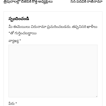
త్రిపురాలల్లో బిజెపికి కొత్త అధ్యక్షులు
సేన్ పదవికి రాజీనామా
స్పందించండి
మీ ఈమెయిలు చిరునామా ప్రచురించబడదు.
తప్పనిసరి ఖాళీలు
*
‌తో గుర్తించబడ్డాయి
వ్యాఖ్య
*
పేరు
*