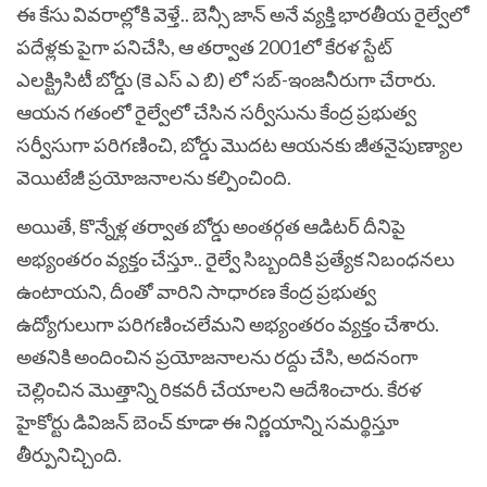
ఈ కేసు వివరాల్లోకి వెళ్తే.. బెన్సీ జాన్ అనే వ్యక్తి భారతీయ రైల్వేలో
పదేళ్లకు పైగా పనిచేసి, ఆ తర్వాత 2001లో కేరళ స్టేట్
ఎలక్ట్రిసిటీ బోర్డు (కె ఎస్ ఎ బి) లో సబ్-ఇంజనీరుగా చేరారు.
ఆయన గతంలో రైల్వేలో చేసిన సర్వీసును కేంద్ర ప్రభుత్వ
సర్వీసుగా పరిగణించి, బోర్డు మొదట ఆయనకు జీతనైపుణ్యాల
వెయిటేజీ ప్రయోజనాలను కల్పించింది.
అయితే, కొన్నేళ్ల తర్వాత బోర్డు అంతర్గత ఆడిటర్ దీనిపై
అభ్యంతరం వ్యక్తం చేస్తూ.. రైల్వే సిబ్బందికి ప్రత్యేక నిబంధనలు
ఉంటాయని, దీంతో వారిని సాధారణ కేంద్ర ప్రభుత్వ
ఉద్యోగులుగా పరిగణించలేమని అభ్యంతరం వ్యక్తం చేశారు.
అతనికి అందించిన ప్రయోజనాలను రద్దు చేసి, అదనంగా
చెల్లించిన మొత్తాన్ని రికవరీ చేయాలని ఆదేశించారు. కేరళ
హైకోర్టు డివిజన్ బెంచ్ కూడా ఈ నిర్ణయాన్ని సమర్థిస్తూ
తీర్పునిచ్చింది.