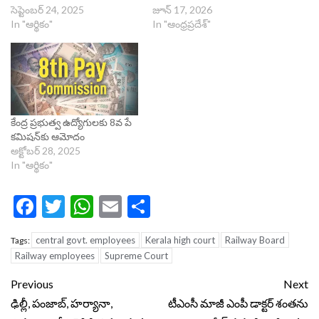
సెప్టెంబర్ 24, 2025
జూన్ 17, 2026
In "ఆర్థికం"
In "ఆంధ్రప్రదేశ్"
కేంద్ర ప్రభుత్వ ఉద్యోగులకు 8వ పే
కమిషన్‌కు ఆమోదం
అక్టోబర్ 28, 2025
In "ఆర్థికం"
Facebook
Twitter
WhatsApp
Email
Share
central govt. employees
Kerala high court
Railway Board
Tags:
Railway employees
Supreme Court
Continue
Previous
Next
Reading
ఢిల్లీ, పంజాబ్, హర్యానా,
టీఎంసీ మాజీ ఎంపీ డాక్టర్ శంతను