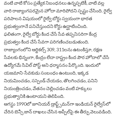
వంటి వాటి కోసం ప్రత్యేక నిబంధనలు ఉన్నప్పటికీ, వాటి వల్ల
వారి రాజ్యాంగపరమైన హోదా మారిపోదని స్పష్టం చేసింది. రైల్వే
పరిపాలన విషయంలో రైల్వే బోర్డు స్వయంగా భారత
ప్రభుత్వంగానే పనిచేస్తుందని కోర్టు ఉద్ఘాటించింది.
ఫలితంగా, రైల్వే బోర్డు కింద చేసే సేవ తప్పనిసరిగా కేంద్ర
ప్రభుత్వం కింద చేసే సేవగా పరిగణించబడుతుంది.
రాజ్యాంగంలోని ఆర్టికల్స్ 309, 311లను ఉటంకిస్తూ, రక్షణ
సేవలకు భిన్నంగా, కేంద్రం లేదా రాష్ట్రం కింద పౌర హోదాలో చేసే
ఉద్యోగమే సివిల్ పోస్ట్ అని ధర్మాసనం పేర్కొంది. ఇందులో
యజమాని-సేవకుడు సంబంధం ఉంటుంది, ఇక్కడ
నియమించడం, సస్పెండ్ చేయడం, తొలగించడం, పనిని
నియంత్రించడం, వేతనం చెల్లించడం వంటి హక్కులు
ప్రభుత్వానికి ఉంటాయని తెలిపింది.
ఆగస్టు 1990లో జూనియర్ డ్రాఫ్ట్స్‌మన్‌గా ఇండియన్ రైల్వేస్‌లో
చేరిన బెన్సీ జాన్ దాఖలు చేసిన అప్పీల్‌పై ఈ తీర్పు వెలువడింది.