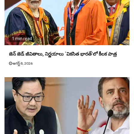
1 min read
జెన్ జెడ్ జీవితాలు, నిర్ణయాలు `వికసిత భారత్’లో కీలక పాత్ర
ఆగస్ట్ 8, 2026