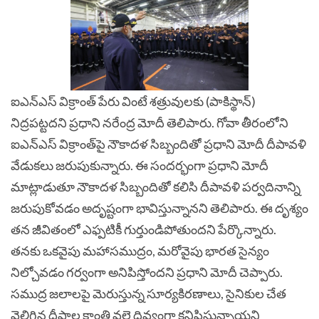
ఐఎన్ఎస్ విక్రాంత్ పేరు వింటే శత్రువులకు (పాకిస్థాన్)
నిద్రపట్టదని ప్రధాని నరేంద్ర మోదీ తెలిపారు. గోవా తీరంలోని
ఐఎన్‌ఎస్‌ విక్రాంత్‌పై నౌకాదళ సిబ్బందితో ప్రధాని మోదీ దీపావళి
వేడుకలు జరుపుకున్నారు. ఈ సందర్భంగా ప్రధాని మోదీ
మాట్లాడుతూ నౌకాదళ సిబ్బందితో కలిసి దీపావళి పర్వదినాన్ని
జరుపుకోవడం అదృష్టంగా భావిస్తున్నానని తెలిపారు. ఈ దృశ్యం
తన జీవితంలో ఎఫ్పటికీ గుర్తుండిపోతుందని పేర్కొన్నారు.
తనకు ఒకవైపు మహాసముద్రం, మరోవైపు భారత సైన్యం
నిల్చోవడం గర్వంగా అనిపిస్తోందని ప్రధాని మోదీ చెప్పారు.
సముద్ర జలాలపై మెరుస్తున్న సూర్యకిరణాలు, సైనికుల చేత
వెలిగిన దీపాల కాంతి వలె దివ్యంగా కనిపిస్తున్నాయని