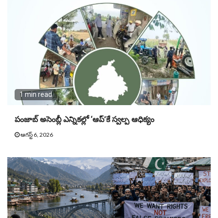
1 min read
పంజాబ్ అసెంబ్లీ ఎన్నికల్లో ‘ఆప్’కే స్వల్ప ఆధిక్యం
ఆగస్ట్ 6, 2026