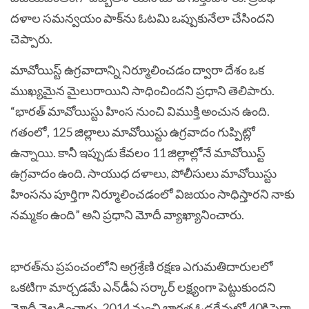
దళాల సమన్వయం పాక్‌ను ఓటమి ఒప్పుకునేలా చేసిందని
చెప్పారు.
మావోయిస్ట్ ఉగ్రవాదాన్ని నిర్మూలించడం ద్వారా దేశం ఒక
ముఖ్యమైన మైలురాయిని సాధించిందని ప్రధాని తెలిపారు.
“భారత్ మావోయిస్టు హింస నుంచి విముక్తి అంచున ఉంది.
గతంలో, 125 జిల్లాలు మావోయిస్టు ఉగ్రవాదం గుప్పిట్లో
ఉన్నాయి. కానీ ఇప్పుడు కేవలం 11 జిల్లాల్లోనే మావోయిస్ట్
ఉగ్రవాదం ఉంది. సాయుధ దళాలు, పోలీసులు మావోయిస్టు
హింసను పూర్తిగా నిర్మూలించడంలో విజయం సాధిస్తారని నాకు
నమ్మకం ఉంది” అని ప్రధాని మోదీ వ్యాఖ్యానించారు.
భారత్​ను ప్రపంచంలోని అగ్రశ్రేణి రక్షణ ఎగుమతిదారులలో
ఒకటిగా మార్చడమే ఎన్​డీఏ సర్కార్ లక్ష్యంగా పెట్టుకుందని
మోదీ వెల్లడించారు. 2014 నుంచి భారత ఓడరేవుల్లో 40కి పైగా