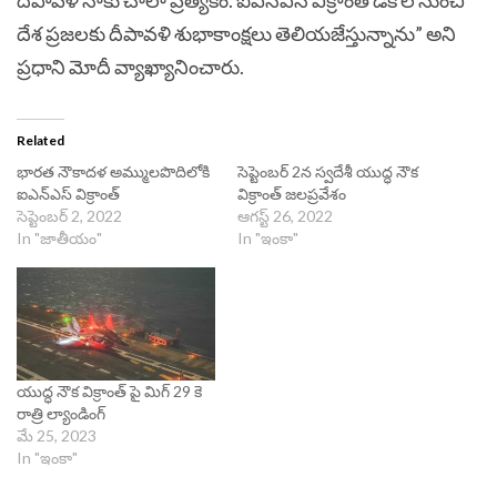
దేశ ప్రజలకు దీపావళి శుభాకాంక్షలు తెలియజేస్తున్నాను” అని
ప్రధాని మోదీ వ్యాఖ్యానించారు.
Related
భారత నౌకాదళ అమ్ములపొదిలోకి
సెప్టెంబర్ 2న స్వదేశీ యుద్ధ నౌక
ఐఎన్‌ఎస్‌ విక్రాంత్
విక్రాంత్ జలప్రవేశం
సెప్టెంబర్ 2, 2022
ఆగస్ట్ 26, 2022
In "జాతీయం"
In "ఇంకా"
యుద్ధ నౌక విక్రాంత్ పై మిగ్ 29 కె
రాత్రి ల్యాండింగ్
మే 25, 2023
In "ఇంకా"