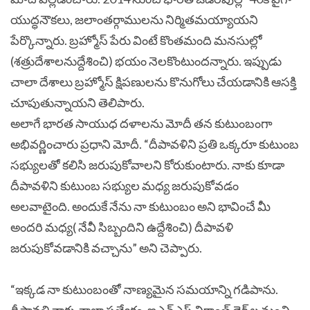
యుద్ధనౌకలు, జలాంతర్గాములను నిర్మితమయ్యాయని
పేర్కొన్నారు. బ్రహ్మోస్ పేరు వింటే కొంతమంది మనసుల్లో
(శత్రుదేశాలనుద్దేశించి) భయం నెలకొంటుందన్నారు. ఇప్పుడు
చాలా దేశాలు బ్రహ్మోస్ క్షిపణులను కొనుగోలు చేయడానికి ఆసక్తి
చూపుతున్నాయని తెలిపారు.
అలాగే భారత సాయుధ దళాలను మోదీ తన కుటుంబంగా
అభివర్ణించారు ప్రధాని మోదీ. “దీపావళిని ప్రతి ఒక్కరూ కుటుంబ
సభ్యులతో కలిసి జరుపుకోవాలని కోరుకుంటారు. నాకు కూడా
దీపావళిని కుటుంబ సభ్యుల మధ్య జరుపుకోవడం
అలవాటైంది. అందుకే నేను నా కుటుంబం అని భావించే మీ
అందరి మధ్య( నేవీ సిబ్బందిని ఉద్దేశించి) దీపావళి
జరుపుకోవడానికి వచ్చాను” అని చెప్పారు.
“ఇక్కడ నా కుటుంబంతో నాణ్యమైన సమయాన్ని గడిపాను.
దీపావళి నాకు చాలా ప్రత్యేకం. ఐఎన్ఎస్ విక్రాంత్ డెక్‌ ల నుంచి