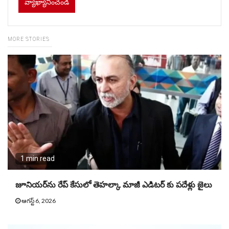
MORE STORIES
1 min read
జూనియ‌ర్‌ను రేప్ కేసులో తెహ‌ల్కా మాజీ ఎడిట‌ర్ కు పదేళ్లు జైలు
ఆగస్ట్ 6, 2026