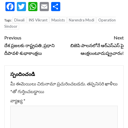
Facebook
Twitter
WhatsApp
Email
Share
Diwali
INS Vikrant
Maoists
Narendra Modi
Operation
Tags:
Sindoor
Continue
Previous
Next
Reading
దేశ ప్రజలకు రాష్ట్రపతి, ప్రధాని
బిజెపి పాలనలోనే ఆర్ఎస్ఎస్ పై
దీపావళి శుభాకాంక్షలు
ఆంక్షలంటూదుష్ప్రచారం!
స్పందించండి
మీ ఈమెయిలు చిరునామా ప్రచురించబడదు.
తప్పనిసరి ఖాళీలు
*
‌తో గుర్తించబడ్డాయి
వ్యాఖ్య
*