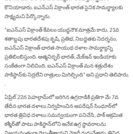
కొనియాడారు. ఐఎన్‌ఎస్ విక్రాంత్ భారత సైనిక సామర్థ్యాలకు
సాక్ష్యమని పేర్కొన్నారు.
“ఐఎన్ఎస్ విక్రాంత్ కేవలం యుద్ధనౌక మాత్రమే కాదు. 21వ
శతాబ్దపు భారతదేశపు కృషి, ప్రతిభ, నిబద్ధతకు నిదర్శనం.
ఐఎన్ఎస్ విక్రాంత్ భారత సాయుధ దళాల సామర్థ్యాన్ని
ప్రతిబింబిస్తుంది. ఆత్మనిర్భర్ భారత్, మేక్​ఇన్ ఇండియాకు
సంకేతంగా నిలిచింది. ఐఎన్‌ఎస్‌ విక్రాంత్‌ మన శత్రుదేశం
పాకిస్థాన్​కు నిద్రలేని రాత్రులు మిగిల్చింది” అని ప్రధాని తెలిపారు.
.
ఏప్రిల్ 22న పెహల్గామ్‌లో జరిగిన ఉగ్రదాడికి ప్రతిగా మే 7వ
తేదీన భారత దళాలు నిర్వహించిన ఆపరేషన్ సింధూర్‌లో
భారత త్రివిధ దళాలు సమన్వయంగా పనిచేసి, పాక్ ఆక్రమిత
కశ్మీర్‌తో పాటు పాకిస్థాన్‌లోని అనేక ఉగ్ర స్థావరాలను
విజయవంతంగా దెబ్బతీశాయని మోదీ గుర్తుచేశారు. త్రివిధ