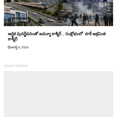
1 min read
ఆర్ధిక పునర్జీవనంతో జమ్మూ కాశ్మీర్ .. సంక్షోభంలో పాక్ ఆక్రమిత
కాశ్మీర్
ఆగస్ట్ 6, 2026
ADVERTISEMENT