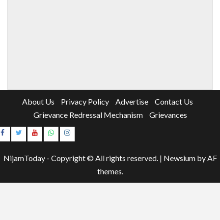
About Us
Privacy Policy
Advertise
Contact Us
Grievance Redressal Mechanism
Grievances
Instagram
Youtube
NijamToday - Copyright © All rights reserved.
|
Newsium
by AF
themes.