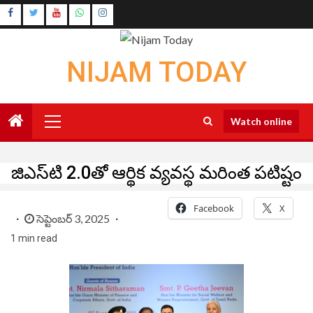
Skip
Instagram
to
Youtube
content
NIJAM TODAY
Primary
Watch online
Menu
జిఎస్⁬టి 2.0తో ఆర్థిక వ్యవస్థ మరింత పటిష్టం
Facebook
X
సెప్టెంబర్ 3, 2025
1 min read