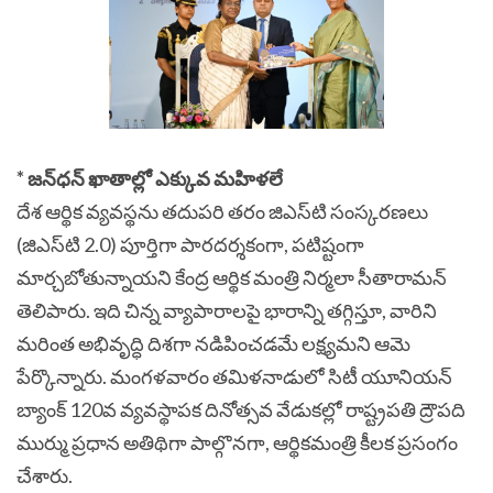
* జన్‌ధన్ ఖాతాల్లో ఎక్కువ మహిళలే
దేశ ఆర్థిక వ్యవస్థను తదుపరి తరం జిఎస్‌టి సంస్కరణలు
(జిఎస్‌టి 2.0) పూర్తిగా పారదర్శకంగా, పటిష్టంగా
మార్చబోతున్నాయని కేంద్ర ఆర్థిక మంత్రి నిర్మలా సీతారామన్
తెలిపారు. ఇది చిన్న వ్యాపారాలపై భారాన్ని తగ్గిస్తూ, వారిని
మరింత అభివృద్ధి దిశగా నడిపించడమే లక్ష్యమని ఆమె
పేర్కొన్నారు.
మంగళవారం తమిళనాడులో సిటీ యూనియన్
బ్యాంక్ 120వ వ్యవస్థాపక దినోత్సవ వేడుకల్లో రాష్ట్రపతి ద్రౌపది
ముర్ము ప్రధాన అతిథిగా పాల్గొనగా, ఆర్థికమంత్రి కీలక ప్రసంగం
చేశారు.