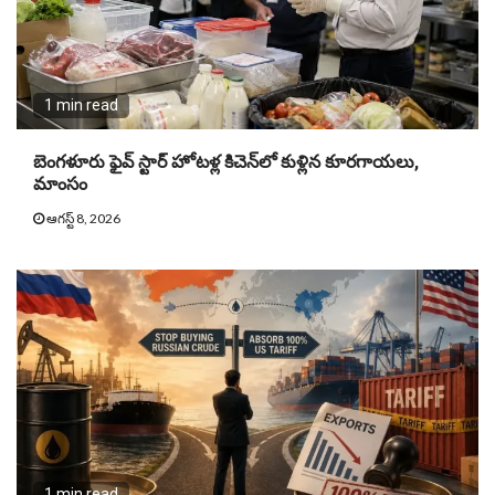
1 min read
బెంగళూరు ఫైవ్ స్టార్ హోటళ్ల కిచెన్‌లో కుళ్లిన కూరగాయలు,
మాంసం
ఆగస్ట్ 8, 2026
1 min read