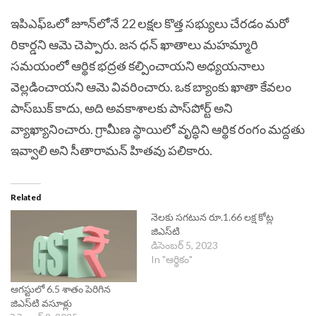
ఇపిఎఫ్‌ఒలో జూన్‌లోనే 22 లక్షల కొత్త సభ్యులు చేరడం మరో
రికార్డని ఆమె చెప్పారు.
జన ధన్ ఖాతాలు మహమ్మారి
సమయంలో ఆర్థిక భద్రత కల్పించాయని అధ్యయనాలు
వెల్లడించాయని ఆమె వివరించారు. ఒక బ్యాంకు ఖాతా కేవలం
పాస్‌బుక్ కాదు, అది అవకాశాలకు పాస్‌పోర్ట్ అని
వ్యాఖ్యానించారు. గ్రామీణ స్థాయిలో వృద్ధిని ఆర్థిక రంగం మద్దతు
ఇవ్వాలి అని సీతారామన్ హితవు పలికారు.
Related
నెలకు సగటున రూ.1.66 లక్ష కోట్ల
జిఎస్‌టి
డిసెంబర్ 5, 2023
In "ఆర్థికం"
ఆగస్టులో 6.5 శాతం పెరిగిన
జిఎస్‌టి వసూళ్లు