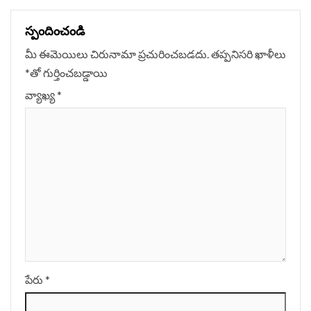
స్పందించండి
మీ ఈమెయిలు చిరునామా ప్రచురించబడదు.
తప్పనిసరి ఖాళీలు
*
‌తో గుర్తించబడ్డాయి
వ్యాఖ్య
*
పేరు
*