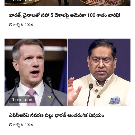
భారత్, చైనాలతో సహా 5 దేశాలపై అమెరికా 100 శాతం టారిఫ్‌!
ఆగస్ట్ 8, 2026
1 min read
ఎఫ్‌సీఆర్ఏ సవరణ బిల్లు భారత్ ఆంతరంగిక విషయం
ఆగస్ట్ 8, 2026