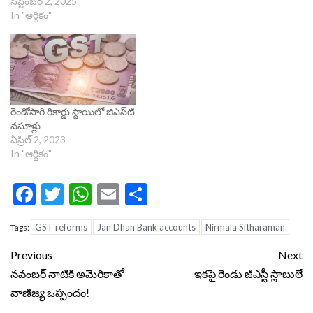
సెప్టెంబర్ 2, 2025
In "ఆర్థికం"
రెండోసారి రికార్డు స్థాయిలో జిఎస్‌టి
వసూళ్లు
ఏప్రిల్ 2, 2023
In "ఆర్థికం"
Facebook
Twitter
WhatsApp
Email
Share
GST reforms
Jan Dhan Bank accounts
Nirmala Sitharaman
Tags:
Continue
Previous
Next
Reading
నవంబర్ నాటికి అమెరికాతో
ఇకపై రెండు జీఎస్టీ స్లాబులే
వాణిజ్య ఒప్పందం!