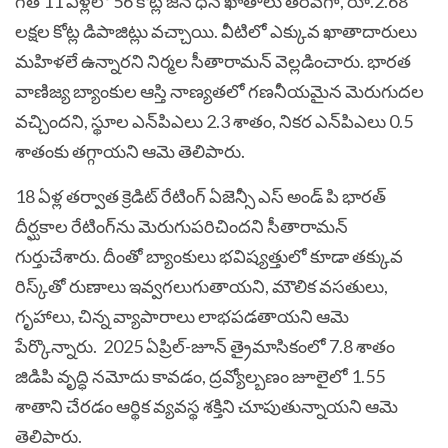
గత 11 ఏళ్లలో 56 కోట్ల జన ధన్ ఖాతాలు తెరవగా, రూ.2.68
లక్షల కోట్ల డిపాజిట్లు వచ్చాయి. వీటిలో ఎక్కువ ఖాతాదారులు
మహిళలే ఉన్నారని నిర్మల సీతారామన్ వెల్లడించారు. భారత
వాణిజ్య బ్యాంకుల ఆస్తి నాణ్యతలో గణనీయమైన మెరుగుదల
వచ్చిందని, స్థూల ఎన్‌పిఎలు 2.3 శాతం, నికర ఎన్‌పిఎలు 0.5
శాతంకు తగ్గాయని ఆమె తెలిపారు.
18 ఏళ్ల తర్వాత క్రెడిట్ రేటింగ్ ఏజెన్సీ ఎస్ అండ్ పి భారత్
దీర్ఘకాల రేటింగ్‌ను మెరుగుపరిచిందని సీతారామన్
గుర్తుచేశారు. దీంతో బ్యాంకులు భవిష్యత్తులో కూడా తక్కువ
రిస్క్‌తో రుణాలు ఇవ్వగలుగుతాయని, మౌలిక వసతులు,
గృహాలు, చిన్న వ్యాపారాలు లాభపడతాయని ఆమె
పేర్కొన్నారు.
2025 ఏప్రిల్-జూన్ త్రైమాసికంలో 7.8 శాతం
జిడిపి వృద్ధి నమోదు కావడం, ద్రవ్యోల్బణం జూలైలో 1.55
శాతాని చేరడం ఆర్థిక వ్యవస్థ శక్తిని చూపుతున్నాయని ఆమె
తెలిపారు.