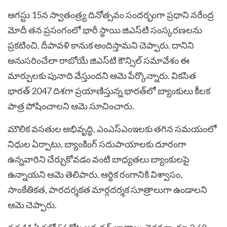
ఆగస్టు 15న స్వాతంత్ర్య దినోత్సవం సందర్భంగా ప్రధాని నరేంద్ర
మోదీ తన ప్రసంగంలో భారీ స్థాయి జిఎస్‌టి సంస్కరణలను
ప్రకటించి, దీపావళి కానుక అందిస్తామని చెప్పారు. దానిని
అనుసరించేలా రాబోయే జిఎస్‌టి కౌన్సిల్ సమావేశం ఈ
మార్పులకు పునాది వేస్తుందని ఆమె పేర్కొన్నారు. వికసిత
భారత్ 2047 దిశగా ప్రయాణిస్తున్న భారత్‌లో బ్యాంకులు కీలక
పాత్ర పోషించాలని ఆమె సూచించారు.
మౌలిక వసతుల అభివృద్ధి, ఎంఎస్‌ఎంఇలకు తగిన సమయంలో
నిధుల ఏర్పాటు, బ్యాంకింగ్ సదుపాయాలకు దూరంగా
ఉన్నవారిని చేర్చుకోవడం వంటి బాధ్యతలు బ్యాంకులపై
ఉన్నాయని ఆమె తెలిపారు. ఆర్థిక రంగానికి విశ్వాసం,
సాంకేతికత, పారదర్శకత మార్గదర్శక సూత్రాలుగా ఉండాలని
ఆమె చెప్పారు.