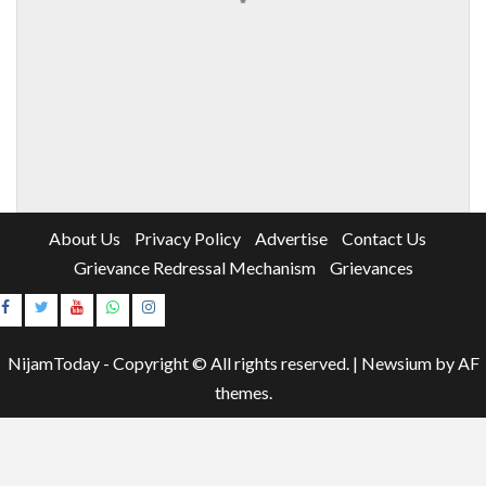
About Us
Privacy Policy
Advertise
Contact Us
Grievance Redressal Mechanism
Grievances
Instagram
Youtube
NijamToday - Copyright © All rights reserved.
|
Newsium
by AF
themes.