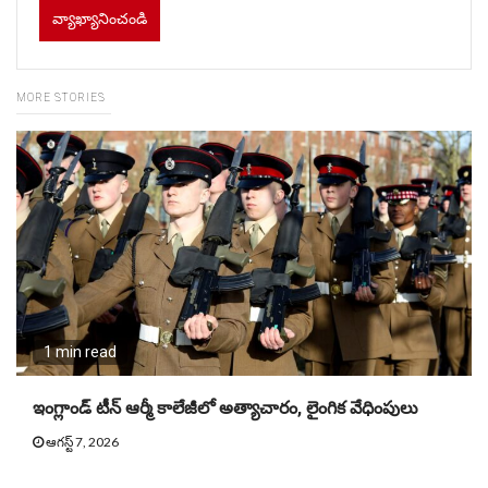
MORE STORIES
1 min read
ఇంగ్లాండ్ టీన్ ఆర్మీ కాలేజీలో అత్యాచారం, లైంగిక వేధింపులు
ఆగస్ట్ 7, 2026