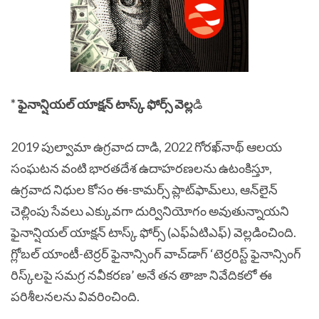
*
ఫైనాన్షియల్ యాక్షన్ టాస్క్ ఫోర్స్
వెల్ల
డి
2019 పుల్వామా ఉగ్రవాద దాడి, 2022 గోరఖ్‌నాథ్ ఆలయ
సంఘటన వంటి భారతదేశ ఉదాహరణలను ఉటంకిస్తూ,
ఉగ్రవాద నిధుల కోసం ఈ-కామర్స్ ప్లాట్‌ఫామ్‌లు, ఆన్‌లైన్
చెల్లింపు సేవలు ఎక్కువగా దుర్వినియోగం అవుతున్నాయని
ఫైనాన్షియల్ యాక్షన్ టాస్క్ ఫోర్స్ (ఎఫ్ఏటిఎఫ్) వెల్లడించింది.
గ్లోబల్ యాంటీ-టెర్రర్ ఫైనాన్సింగ్ వాచ్‌డాగ్ ‘టెర్రరిస్ట్ ఫైనాన్సింగ్
రిస్క్‌లపై సమగ్ర నవీకరణ’ అనే తన తాజా నివేదికలో ఈ
పరిశీలనలను వివరించింది.