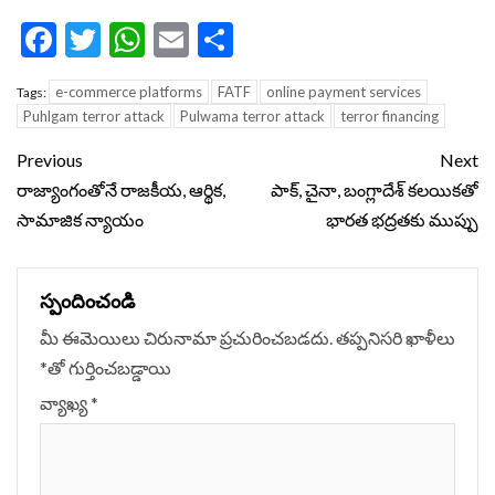
Facebook
Twitter
WhatsApp
Email
Share
e-commerce platforms
FATF
online payment services
Tags:
Puhlgam terror attack
Pulwama terror attack
terror financing
Continue
Previous
Next
Reading
రాజ్యాంగంతోనే రాజకీయ, ఆర్థిక,
పాక్, చైనా, బంగ్లాదేశ్ కలయికతో
సామాజిక న్యాయం
భారత భద్రతకు ముప్పు
స్పందించండి
మీ ఈమెయిలు చిరునామా ప్రచురించబడదు.
తప్పనిసరి ఖాళీలు
*
‌తో గుర్తించబడ్డాయి
వ్యాఖ్య
*