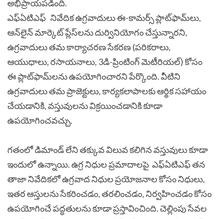
అభిప్రాయపడింది.
ఎఫ్ఏటిఎఫ్
నివేదిక ఉగ్రవాదులు ఈ-కామర్స్ ప్లాట్‌ఫామ్‌లు,
ఆన్‌లైన్ మార్కెట్‌ ప్లేస్‌లను దుర్వినియోగం చేస్తున్నారని,
ఉగ్రవాదులు తమ కార్యాచరణ సేకరణ (పరికరాలు,
ఆయుధాలు, రసాయనాలు, 3డి-ప్రింటింగ్ మెటీరియల్) కోసం
ఈ ప్లాట్‌ఫామ్‌లను ఉపయోగించారని పేర్కొంది. వీటిని
ఉగ్రవాదులు తమ ప్రాజెక్టులు, కార్యకలాపాలకు ఆర్థిక సహాయం
చేయడానికి, వస్తువులను విక్రయించడానికి కూడా
ఉపయోగించవచ్చు.
గతంలో డిమాండ్ లేని తక్కువ విలువ కలిగిన వస్తువులు కూడా
ఇందులో ఉన్నాయి. ఉగ్ర నిధుల ప్రమాదాలపై
ఎఫ్ఏటిఎఫ్
తన
తాజా నివేదికలో ఉగ్రవాద నిధుల ప్రయోజనాల కోసం నిధులు,
ఇతర ఆస్తులను సేకరించడం, తరలించడం, నిర్వహించడం కోసం
ఉపయోగించే పద్ధతులను కూడా ప్రస్తావించింది. చెల్లింపు సేవల