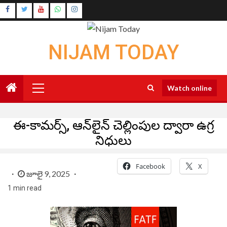
Skip
Instagram
to
Youtube
content
NIJAM TODAY
Primary
Watch online
Menu
ఈ-కామర్స్, ఆన్‌లైన్ చెల్లింపుల ద్వారా ఉగ్ర
నిధులు
Facebook
X
జూలై 9, 2025
1 min read