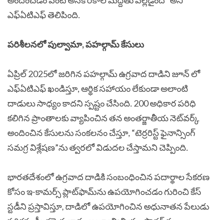
అందించడం వంటి అనేక రకాల మద్దతు వెల్లడైంది” అని
ఎఫ్ఏటిఎఫ్
తెలిపింది.
పరిశీలనలో
పుల్వామా, పహల్గామ్ కేసులు
ఏప్రిల్ 2025లో జరిగిన పహల్గామ్ ఉగ్రవాద దాడిని జూన్ లో
ఎఫ్ఏటిఎఫ్
ఖండిస్తూ, ఆర్థిక సహాయం లేకుండా అలాంటి
దాడులు సాధ్యం కాదని స్పష్టం చేసింది. 200 అధికార పరిధి
కలిగిన ప్రాంతాలకు వ్యాపించిన తన అంతర్జాతీయ నెట్‌వర్క్
అందించిన కేసులను సంకలనం చేస్తూ, “టెర్రరిస్ట్ ఫైనాన్సింగ్
సమగ్ర విశ్లేషణ”ను త్వరలో విడుదల చేస్తామని చెప్పింది.
భారతదేశంలో ఉగ్రవాద దాడికి సంబంధించిన పదార్థాల సేకరణ
కోసం ఇ-కామర్స్ ప్లాట్‌ఫామ్‌ను ఉపయోగించడం గురించి కేస్
స్టడీని ప్రస్తావిస్తూ, దాడిలో ఉపయోగించిన అధునాతన పేలుడు