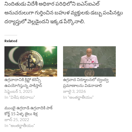
నిందితుడు విదేశీ అధికార పరిధిలోని ఐఎస్ఐఎల్
అనుచరులుగా గుర్తించిన బహుళ వ్యక్తులకు డబ్బు పంపినట్లు
దర్యాప్తులో వెల్లడైందని ఇక్కడ పేర్కొనాలి.
Related
ఉగ్రవాదానికి క్రిప్టో కరెన్సీ
ఉగ్రవాద నిర్మూలనలో ద్వంద్వ
ఉపయోగిస్తున్న పాకిస్తాన్
ప్రమాణాలను విడనాడాలి
సెప్టెంబర్ 1, 2025
జూలై 3, 2026
In "విశేష కథనాలు"
In "అంతర్జాతీయం"
ముంబై ఉగ్రదాడి ఉగ్రవాదికి పాక్
కోర్ట్ 15 ఏళ్ళ జైలు శిక్ష
జూన్ 25, 2022
In "అంతర్జాతీయం"