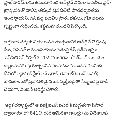
ప్లాట్‌ఫారమ్‌లను ఉపయోగించి ఆన్‌లైన్ నిధుల బదిలీలు వైర్-
ట్రాన్స్‌ఫర్‌తో పోలిస్తే తక్కువ ట్రేసబిలిటీ, పారదర్శకతను
అందిస్తాయని, దీనివల్ల బదిలీల ప్రారంభకులు, గ్రహీతలను
స్పష్టంగా గుర్తించడం కష్టమవుతుందని పేర్కొంది.
ఉగ్రవాద చర్యకు నిధులు సమకూర్చడానికి ఆన్‌లైన్ చెల్లింపు
సేవ, విపిఎన్ లను ఉపయోగించడంపై కేస్ స్టడీని ఇస్తూ,
ఎఫ్ఏటిఎఫ్
ఏప్రిల్ 3, 2022న జరిగిన గోరఖ్‌నాథ్ ఆలయం
ఉల్లంఘనకు ప్రయత్నించిన సంఘటనను ఉదహరించింది.
దీనిలో ఇస్లామిక్ స్టేట్ ఇన్ ఇరాక్, లెవాంట్ (ఐఎస్ఐఎల్)
భావజాలంతో ప్రభావితమైన ఒక వ్యక్తి భద్రతా సిబ్బందిపై దాడి
చేయగా, వెంటనే అరెస్టు చేశారు.
ఆర్థిక దర్యాప్తులో ఆ వ్యక్తి ఐఎస్ఐఎల్ కి మద్దతుగా పేపాల్
ద్వారా రూ.69,841 (7,685 అమెరికా డాలర్లు) ను విదేశాలకు