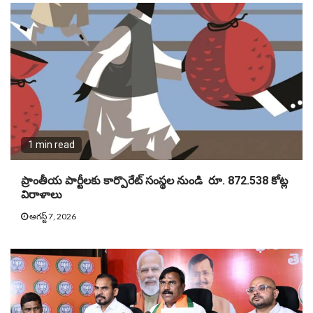
1 min read
ప్రాంతీయ పార్టీలకు కార్పొరేట్ సంస్థల నుండి రూ. 872.538 కోట్ల
విరాళాలు
ఆగస్ట్ 7, 2026