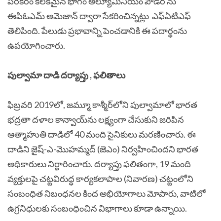
పరికరం కీలకమైన భాగం అల్యూమినియం పౌడర్ ను
ఈపిఓఎమ్ అమెజాన్ ద్వారా సేకరించిన్నట్లు
ఎఫ్ఏటిఎఫ్
తెలిపింది. పేలుడు ప్రభావాన్ని పెంచడానికి ఈ పదార్థంను
ఉపయోగించారు.
పుల్వామా దాడి దర్యాప్తు , ఫలితాలు
ఫిబ్రవరి 2019లో, జమ్మూ కాశ్మీర్‌లోని పుల్వామాలో భారత
భద్రతా దళాల కాన్వాయ్‌ను లక్ష్యంగా చేసుకుని జరిపిన
ఆత్మాహుతి దాడిలో 40 మంది సైనికులు మరణించారు. ఈ
దాడిని జైష్-ఎ-మొహమ్మద్ (జెఎం) నిర్వహించిందని భారత
అధికారులు నిర్ధారించారు. దర్యాప్తు ఫలితంగా, 19 మంది
వ్యక్తులపై చట్టవిరుద్ధ కార్యకలాపాల (నివారణ) చట్టంలోని
సంబంధిత నిబంధనల కింద అభియోగాలు మోపారు, వాటిలో
ఉగ్రనిధులకు సంబంధించిన విభాగాలు కూడా ఉన్నాయి.