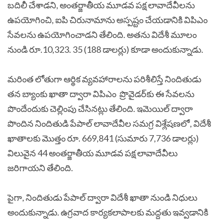
బదిలీ చేశాడని, అంతర్జాతీయ మూడవ పక్ష లావాదేవీలను
ఉపయోగించి, ఐపి చిరునామాను అస్పష్టం చేయడానికి విపిఎం
సేవలను ఉపయోగించాడని తేలింది. అతను విదేశీ మూలం
నుండి రూ.10,323. 35 (188 డాలర్లు) కూడా అందుకున్నాడు.
మరింత లోతుగా ఆర్థిక వ్యవహారాలను పరిశీలిస్తే నిందితుడు
తన బ్యాంకు ఖాతా ద్వారా విపిఎం ప్రొవైడర్‌కు ఈ సేవలను
పొందేందుకు చెల్లింపు చేసినట్లు తేలింది. ఇమెయిల్ ద్వారా
పొందిన నిందితుడి పేపాల్ లావాదేవీల సమగ్ర విశ్లేషణలో, విదేశీ
ఖాతాలకు మొత్తం రూ. 669,841 (సుమారు 7,736 డాలర్లు)
విలువైన 44 అంతర్జాతీయ మూడవ పక్ష లావాదేవీలు
జరిగాయని తేలింది.
పైగా, నిందితుడు పేపాల్ ద్వారా విదేశీ ఖాతా నుండి నిధులు
అందుకున్నాడు. ఉగ్రవాద కార్యకలాపాలకు మద్దతు ఇవ్వడానికి