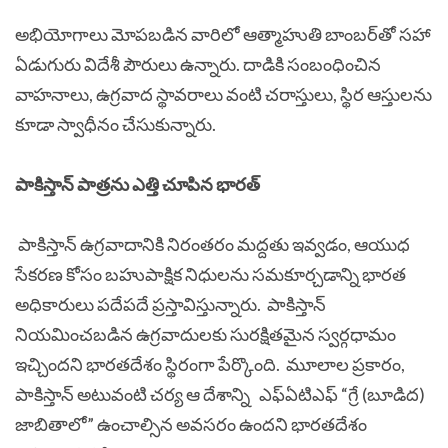
అభియోగాలు మోపబడిన వారిలో ఆత్మాహుతి బాంబర్‌తో సహా
ఏడుగురు విదేశీ పౌరులు ఉన్నారు. దాడికి సంబంధించిన
వాహనాలు, ఉగ్రవాద స్థావరాలు వంటి చరాస్తులు, స్థిర ఆస్తులను
కూడా స్వాధీనం చేసుకున్నారు.
పాకిస్తాన్ పాత్రను ఎత్తి చూపిన భారత్
పాకిస్తాన్ ఉగ్రవాదానికి నిరంతరం మద్దతు ఇవ్వడం, ఆయుధ
సేకరణ కోసం బహుపాక్షిక నిధులను సమకూర్చడాన్ని భారత
అధికారులు పదేపదే ప్రస్తావిస్తున్నారు. పాకిస్తాన్
నియమించబడిన ఉగ్రవాదులకు సురక్షితమైన స్వర్గధామం
ఇచ్చిందని భారతదేశం స్థిరంగా పేర్కొంది. మూలాల ప్రకారం,
పాకిస్తాన్ అటువంటి చర్య ఆ దేశాన్ని
ఎఫ్ఏటిఎఫ్
“గ్రే (బూడిద)
జాబితాలో” ఉంచాల్సిన అవసరం ఉందని భారతదేశం