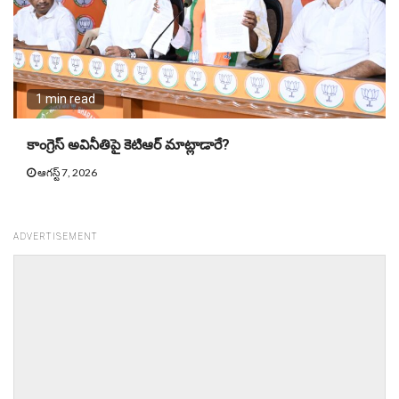
1 min read
కాంగ్రెస్ అవినీతిపై కెటిఆర్ మాట్లాడారే?
ఆగస్ట్ 7, 2026
ADVERTISEMENT