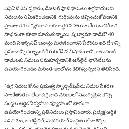
ఎఫ్ఏటిఎఫ్
ప్రకారం, డిజిటల్ ప్లాట్‌ఫామ్‌లు ఉగ్రవాదులకు
నిధులను సమీకరించడానికి, గుర్తింపును తప్పించుకోవడానికి,
ప్రాణాంతక కార్యకలాపాలకు ఆర్థిక సహాయం చేయడానికి ఒక
సాధనంగా కూడా మారుతున్నాయి. పుల్వామా దాడిలో 40
మంది సిఆర్పిఎఫ్ జవాన్లు మరణించారని పేరొంటు ఇది దేశాన్ని,
ప్రపంచాన్ని దిగ్భ్రాంతికి గురిచేసిన విషాదం అని, అటువంటి
దాడులకు నిధులు సమకూర్చడానికి ఆన్‌లైన్ ఛానెల్‌లను
ఉపయోగించడం మరింత ఆందోళన కలిగిస్తున్నదని తెలిపింది.
“ఉగ్ర నిధుల కోసం ప్రభుత్వ స్పాన్సర్‌షిప్‌ను నిధుల సేకరణ
సాంకేతికతగా లేదా ఉగ్రవాద చర్యలలో నిమగ్నమైన కొన్ని
సంస్థల ఆర్థిక నిర్వహణ వ్యూహంలో భాగంగా
ఉపయోగించడాన్ని ప్రతినిధులు ప్రస్తావించారు. ప్రత్యక్ష ఆర్థిక
సహాయం, లాజిస్టికల్, మెటీరియల్ మద్దతు లేదా శిక్షణ