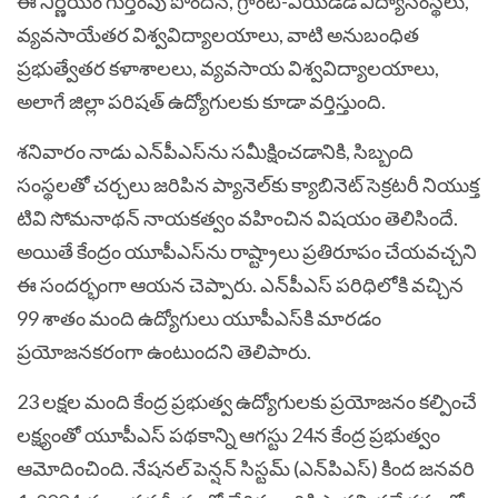
ఈ నిర్ణయం గుర్తింపు పొందిన, గ్రాంట్-ఎయిడెడ్ విద్యాసంస్థలు,
వ్యవసాయేతర విశ్వవిద్యాలయాలు, వాటి అనుబంధిత
ప్రభుత్వేతర కళాశాలలు, వ్యవసాయ విశ్వవిద్యాలయాలు,
అలాగే జిల్లా పరిషత్ ఉద్యోగులకు కూడా వర్తిస్తుంది.
శనివారం నాడు ఎన్‌పీఎస్‌ను సమీక్షించడానికి, సిబ్బంది
సంస్థలతో చర్చలు జరిపిన ప్యానెల్‌కు క్యాబినెట్ సెక్రటరీ నియుక్త
టివి సోమనాథన్ నాయకత్వం వహించిన విషయం తెలిసిందే.
అయితే కేంద్రం యూపీఎస్‌ను రాష్ట్రాలు ప్రతిరూపం చేయవచ్చని
ఈ సందర్భంగా ఆయన చెప్పారు. ఎన్‌పీఎస్ పరిధిలోకి వచ్చిన
99 శాతం మంది ఉద్యోగులు యూపీఎస్‌కి మారడం
ప్రయోజనకరంగా ఉంటుందని తెలిపారు.
23 లక్షల మంది కేంద్ర ప్రభుత్వ ఉద్యోగులకు ప్రయోజనం కల్పించే
లక్ష్యంతో యూపీఎస్ పథకాన్ని ఆగస్టు 24న కేంద్ర ప్రభుత్వం
ఆమోదించింది. నేషనల్ పెన్షన్ సిస్టమ్ (ఎన్‌పిఎస్) కింద జనవరి