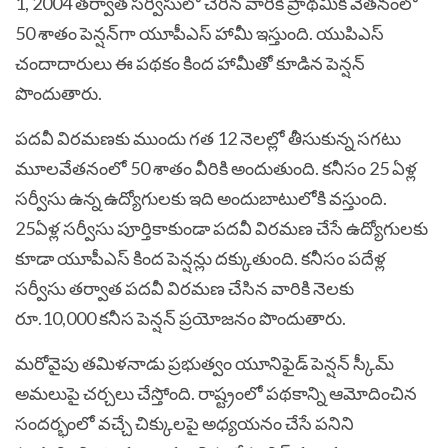
1, 2004 తర్వాత సర్వీసులో చేరిన వారికి ప్రాథమిక వేతనంలో
50 శాతం పెన్షన్‌గా యూపీఎస్ హామీ ఇస్తుంది.
యుపిఎస్
చందాదారులు ఈ పథకం కింద హామీతో కూడిన పెన్షన్
పొందుతారు.
పదవీ విరమణకు ముందు గత 12 నెలల్లో తీసుకున్న సగటు
మూలవేతనంలో 50 శాతం వీరికి అందుతుంది. కనీసం 25 ఏళ్ల
సర్వీసు ఉన్న ఉద్యోగులకు ఇది అందుబాటులోకి వస్తుంది.
25ఏళ్ల సర్వీసు పూర్తికాకుండా పదవీ విరమణ చేసే ఉద్యోగులకు
కూడా యూపీఎస్ కింద పెన్షన్లు దక్కుతుంది. కనీసం పదేళ్ల
సర్వీసు తర్వాత పదవీ విరమణ చేసిన వారికి నెలకు
రూ.10,000 కనీస పెన్షన్ ప్రయోజనం పొందుతారు.
మరోవైపు తమిళనాడు ప్రభుత్వం యూనిఫైడ్ పెన్షన్ స్కీమ్‌
అమలుపై చర్చలు చేస్తోంది. రాష్ట్రంలో పథకాన్ని ఆమోదించిన
సందర్భంలో వచ్చే చిక్కులపై అధ్యయనం చేసే పనిని