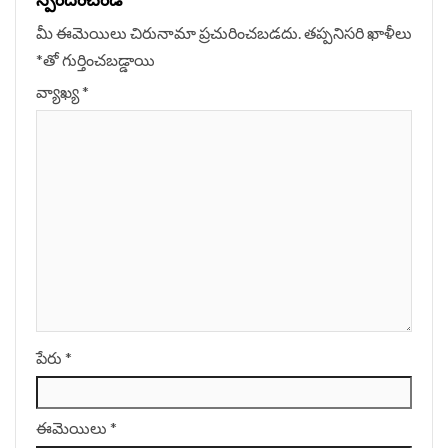
మీ ఈమెయిలు చిరునామా ప్రచురించబడదు.
తప్పనిసరి ఖాళీలు
*
‌తో గుర్తించబడ్డాయి
వ్యాఖ్య
*
పేరు
*
ఈమెయిలు
*