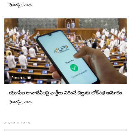
ఆగస్ట్ 7, 2026
1 min read
యూపీఐ లావాదేవీలపై ఛార్జీలు విధించే బిల్లుకు లోక్‌సభ ఆమోదం
ఆగస్ట్ 6, 2026
ADVERTISEMENT