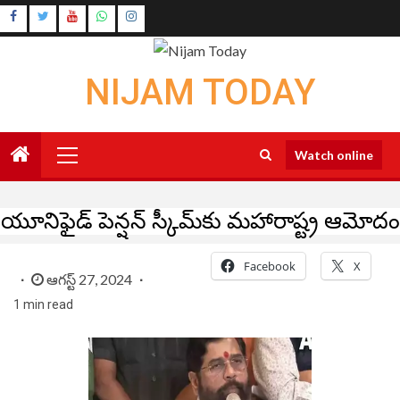
Skip
Instagram
to
Youtube
content
NIJAM TODAY
Primary
Watch online
Menu
యూనిఫైడ్ పెన్షన్ స్కీమ్‌కు మహారాష్ట్ర ఆమోదం
Facebook
X
ఆగస్ట్ 27, 2024
1 min read