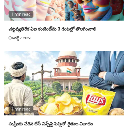
1 min read
చట్టవ్యతిరేక ఏఐ కంటెంట్‌ను 3 గంటల్లో తొలగించాలి
ఆగస్ట్ 7, 2026
1 min read
సుప్రీంకు చేరిన లేస్‌ చిప్స్‌పై పెప్సికో-రైతుల వివాదం