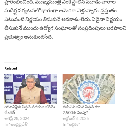
ప్రారంభించింది. ముఖ్యమంత్రి ఎంకే స్టాలిన్ మూడు వారాల
సుదీర్ఘ పర్యటనలో భాగంగా అమెరికా వెళ్తున్నారు. ప్రస్తుతం
ఎటువంటి నిర్ణయం తీసుకునే అవకాశం లేదు. ఏదైనా నిర్ణయం
తీసుకునే ముందు ఉద్యోగ సంఘాలతో సంప్రదింపులు జరపాలని
ప్రభుత్వం అనుకుంటోంది.
Related
యూనిఫైడ్ పెన్షన్ పథకం ఒక గేమ్
ఈపీఎస్‌ కనీస పెన్షన్‌ రూ.
చేంజెర్
2,500కు పెంపు?
ఆగస్ట్ 28, 2024
అక్టోబర్ 8, 2025
In "ఆంధ్రప్రదేశ్"
In "ఆర్థికం"