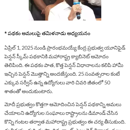
* పథకం అమలుపై తమిళనాడు అధ్యయనం
ఏప్రిల్ 1, 2025 నుండి ప్రారంభమయ్యే కేంద్ర ప్రభుత్వ యూనిఫైడ్
పెన్షన్ స్కీమ్ పథకానికి మహారాష్ట్ర క్యాబినెట్ ఆమోదం
తెలిపింది. ఈ పథకం పాత, కొత్త పెన్షన్ విధానాలను కలిపి హామీ
ఇచ్చిన పెన్షన్ మొత్తాన్ని అందజేస్తుంది. 25 సంవత్సరాల కంటే
ఎక్కువ సర్వీస్ ఉన్న ఉద్యోగులు వారి చివరి జీతంలో 50
శాతంతో అందుకుంటారు.
మోదీ ప్రభుత్వం కొత్తగా ఆమోదించిన పెన్షన్ పథకాన్ని అమలు
చేయాలని ఉద్యోగుల సంఘాలు రాష్ట్రాలను డిమాండ్ చేసిన
కొన్ని గంటల తర్వాత మహారాష్ట్ర ప్రభుత్వం ఈ చర్య తీసుకుంది.