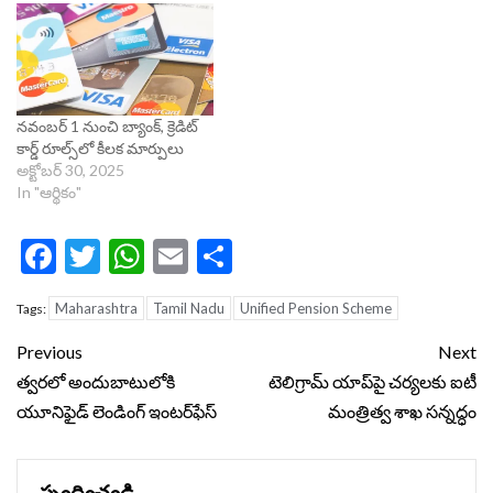
నవంబర్ 1 నుంచి బ్యాంక్‌, క్రెడిట్‌
కార్డ్‌ రూల్స్‌లో కీలక మార్పులు
అక్టోబర్ 30, 2025
In "ఆర్థికం"
Facebook
Twitter
WhatsApp
Email
Share
Maharashtra
Tamil Nadu
Unified Pension Scheme
Tags:
Continue
Previous
Next
Reading
త్వరలో అందుబాటులోకి
టెలిగ్రామ్ యాప్‌పై చర్యలకు ఐటీ
యూనిఫైడ్ లెండింగ్ ఇంటర్‌ఫేస్‌
మంత్రిత్వ శాఖ సన్నద్ధం
స్పందించండి