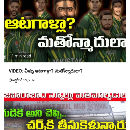
1 min read
VIDEO: వీళ్ళు ఆటగాళ్లా? మతోన్మాదులా?
అక్టోబర్ 19, 2023