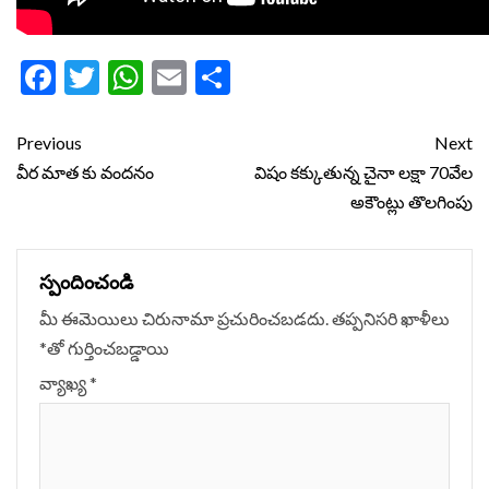
Facebook
Twitter
WhatsApp
Email
Share
Continue
Previous
Next
Reading
వీర మాత కు వందనం
విషం కక్కుతున్న చైనా లక్షా 70వేల
అకౌంట్లు తొలగింపు
స్పందించండి
మీ ఈమెయిలు చిరునామా ప్రచురించబడదు.
తప్పనిసరి ఖాళీలు
*
‌తో గుర్తించబడ్డాయి
వ్యాఖ్య
*