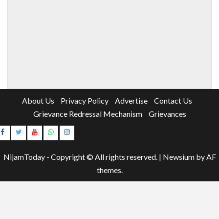
About Us
Privacy Policy
Advertise
Contact Us
Grievance Redressal Mechanism
Grievances
Instagram
Youtube
NijamToday - Copyright © All rights reserved.
|
Newsium
by AF
themes.