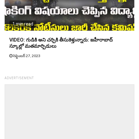
1 min read
VIDEO: గుడికి అని చర్చికి తీసుకెళ్తున్నారు: జహీరాబాద్
స్కూల్లో మతమార్పిడులు
సెప్టెంబర్ 27, 2023
ADVERTISEMENT