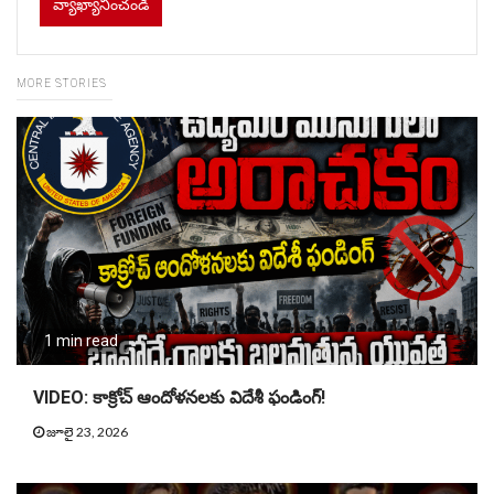
MORE STORIES
1 min read
VIDEO: కాక్రోచ్ ఆందోళనలకు విదేశీ ఫండింగ్!
జూలై 23, 2026