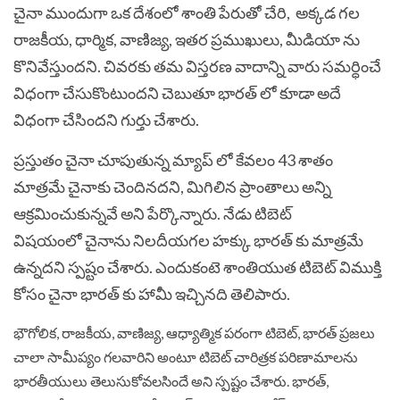
చైనా ముందుగా ఒక దేశంలో శాంతి పేరుతో చేరి, అక్కడ గల
రాజకీయ, ధార్మిక, వాణిజ్య, ఇతర ప్రముఖులు, మీడియా ను
కొనివేస్తుందని. చివరకు తమ విస్తరణ వాదాన్ని వారు సమర్ధించే
విధంగా చేసుకొంటుందని చెబుతూ భారత్ లో కూడా అదే
విధంగా చేసిందని గుర్తు చేశారు.
ప్రస్తుతం చైనా చూపుతున్న మ్యాప్ లో కేవలం 43 శాతం
మాత్రమే చైనాకు చెందినదని, మిగిలిన ప్రాంతాలు అన్ని
ఆక్రమించుకున్నవే అని పేర్కొన్నారు. నేడు టిబెట్
విషయంలో చైనాను నిలదీయగల హక్కు భారత్ కు మాత్రమే
ఉన్నదని స్పష్టం చేశారు. ఎందుకంటె శాంతియుత టిబెట్ విముక్తి
కోసం చైనా భారత్ కు హామీ ఇచ్చినది తెలిపారు.
భౌగోలిక, రాజకీయ, వాణిజ్య, ఆధ్యాత్మిక పరంగా టిబెట్, భారత్ ప్రజలు
చాలా సామీప్యం గలవారిని అంటూ టిబెట్ చారిత్రక పరిణామాలను
భారతీయులు తెలుసుకోవలసిందే అని స్పష్టం చేశారు. భారత్,