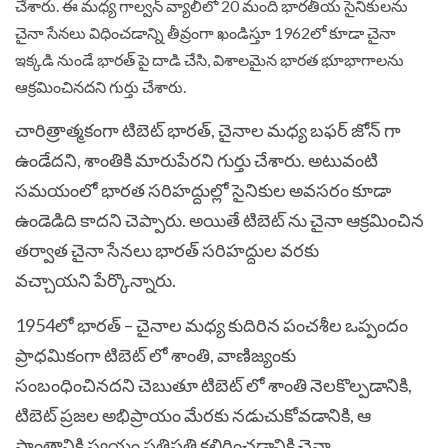
చేశారు. ఈ మధ్య గాల్వన్ వ్యాలీలో 20 మంది భారతీయ సైనికులను
చైనా సేనలు విధించడాన్ని తీవ్రంగా ఖండిస్తూ 1962లో కూడా చైనా
ఇక్కడి నుండే భారత్ పై దాడి చేసి, విశాలమైన భారత భూభాగాలను
ఆక్రమించినదని గుర్తు చేశారు.
చారిత్రాత్మకంగా టిబెట్ భారత్, చైనాల మధ్య బఫర్ జోన్ గా
ఉండేదని, శాంతికి మారుపేరని గుర్తు చేశారు. అటువంటి
సమయంలో భారత సరిహద్దుల్లో సైనికుల అవసరం కూడా
ఉండెడిది కాదని చెప్పారు. అయితే టిబెట్ ను చైనా ఆక్రమించిన
తర్వాత చైనా సేనలు భారత్ సరిహద్దుల వరకు
వచ్చాయని పేర్కొన్నారు.
1954లో భారత్ – చైనాల మధ్య కుదిరిన పంచశీల ఒప్పందం
ప్రాధమికంగా టిబెట్ లో శాంతి, వాణిజ్యంకు
సంబంధించినదని చెబుతూ టిబెట్ లో శాంతి నెలకొల్పడానికి,
టిబెట్ ప్రజల అభిప్రాయం మేరకు నడుచుకోవడానికి, ఆ
ప్రాంతానికి స్వయం ప్రతిపత్తి కలిగించడానికి చైనా