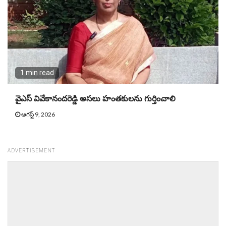
1 min read
వైఎస్‌ వివేకానందరెడ్డి అసలు హంతకులను గుర్తించాలి
ఆగస్ట్ 9, 2026
ADVERTISEMENT