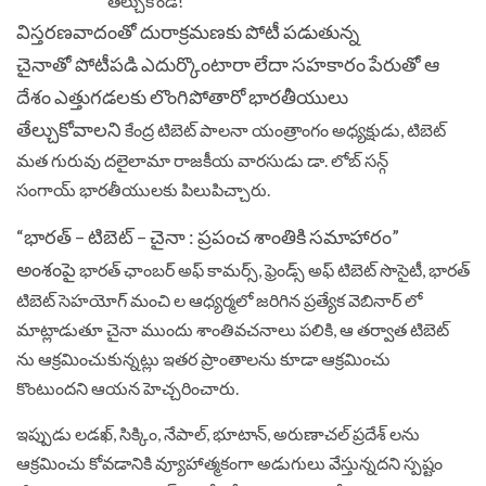
విస్తరణవాదంతో దురాక్రమణకు పోటీ పడుతున్న
చైనాతో పోటీపడి ఎదుర్కొంటారా లేదా సహకారం పేరుతో ఆ
దేశం ఎత్తుగడలకు లొంగిపోతారో భారతీయులు
తేల్చుకోవాలని
కేంద్ర టిబెట్ పాలనా యంత్రాంగం అధ్యక్షుడు, టిబెట్
మత గురువు దలైలామా రాజకీయ వారసుడు డా. లోబ్ సన్గ్
సంగాయ్ భారతీయులకు పిలుపిచ్చారు.
“భారత్ – టిబెట్ – చైనా : ప్రపంచ శాంతికి సమాహారం”
అంశంపై
భారత్ ఛాంబర్ అఫ్ కామర్స్, ఫ్రెండ్స్ అఫ్ టిబెట్ సొసైటీ, భారత్
టిబెట్ సెహయోగ్ మంచి ల ఆధ్యర్మలో జరిగిన ప్రత్యేక వెబినార్ లో
మాట్లాడుతూ చైనా ముందు శాంతివచనాలు పలికి, ఆ తర్వాత టిబెట్
ను ఆక్రమించుకున్నట్లు ఇతర ప్రాంతాలను కూడా ఆక్రమించు
కొంటుందని ఆయన హెచ్చరించారు.
ఇప్పుడు లడఖ్, సిక్కిం, నేపాల్, భూటాన్, అరుణాచల్ ప్రదేశ్ లను
ఆక్రమించు కోవడానికి వ్యూహాత్మకంగా అడుగులు వేస్తున్నదని స్పష్టం