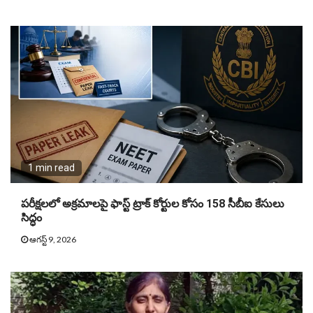
1 min read
పరీక్షలలో అక్రమాలపై ఫాస్ట్ ట్రాక్ కోర్టుల కోసం 158 సీబీఐ కేసులు
సిద్ధం
ఆగస్ట్ 9, 2026