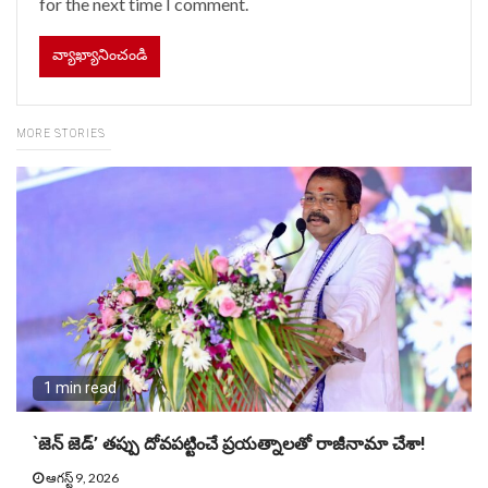
for the next time I comment.
MORE STORIES
1 min read
`జెన్ జెడ్’ తప్పు దోవపట్టించే ప్రయత్నాలతో రాజీనామా చేశా!
ఆగస్ట్ 9, 2026