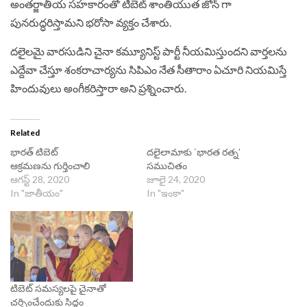
అంతర్జాతీయ సహకారంతో టిబెట్ శాంతియుత జోన్ గా
పునరుద్ధరిస్తామని భరోసా వ్యక్తం చేశారు.
దలైలమై వారసుడిని చైనా కమ్యూనిస్ట్ పార్టీ నీయమిస్తుందని వార్తలను
ఎద్దేవా చేస్తూ శంకరాచార్యను సిపిఎం నేత సీతారాం ఏచూరి నియమిస్తే
హిందువులు అంగీకరిస్తారా అని ప్రశ్నించారు.
Related
భారత్ టిబెట్
దలైలామాకు `భారత రత్న’
ఆక్రమణను గుర్తించాలి
సముచితం
ఆగస్ట్ 28, 2020
జూలై 24, 2020
In "జాతీయం"
In "ఇంకా"
టిబెట్‌ సమస్యలపై చైనాతో
చర్చించేందుకు సిద్ధం