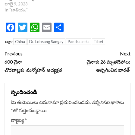
జూలై 9, 2023
In "జాతీయం"
Facebook
Twitter
WhatsApp
Email
Share
China
Dr. Lobsang Sangay
Panchaseela
Tibet
Tags:
Continue
Previous
Next
Reading
600 చైనా
చైనాకు 26 మృతదేహాలు
చొరబాట్లకు మన్మోహన్ అధ్యక్షత
అప్పగించిన భారత్
స్పందించండి
మీ ఈమెయిలు చిరునామా ప్రచురించబడదు.
తప్పనిసరి ఖాళీలు
*
‌తో గుర్తించబడ్డాయి
వ్యాఖ్య
*