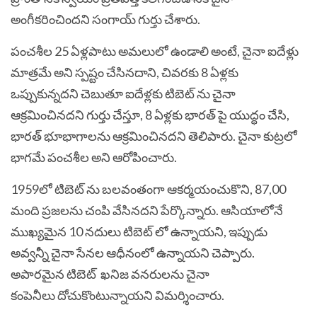
అంగీకరించిందని సంగాయ్ గుర్తు చేశారు.
పంచశీల 25 ఏళ్లపాటు అమలులో ఉండాలి అంటే, చైనా ఐదేళ్లు
మాత్రమే అని స్పష్టం చేసినదాని, చివరకు 8 ఏళ్లకు
ఒప్పుకున్నదని చెబుతూ ఐదేళ్లకు టిబెట్ ను చైనా
ఆక్రమించినదని గుర్తు చేస్తూ, 8 ఏళ్లకు భారత్ పై యుద్ధం చేసి,
భారత్ భూభాగాలను ఆక్రమించినదని తెలిపారు. చైనా కుట్రలో
భాగమే పంచశీల అని ఆరోపించారు.
1959లో టిబెట్ ను బలవంతంగా ఆకర్మయంచుకొని, 87,00
మంది ప్రజలను చంపి వేసినదని పేర్కొన్నారు. ఆసియాలోనే
ముఖ్యమైన 10 నదులు టిబెట్ లో ఉన్నాయని, ఇప్పుడు
అవ్వన్నీ చైనా సేనల ఆధీనంలో ఉన్నాయని చెప్పారు.
అపారమైన టిబెట్ ఖనిజ వనరులను చైనా
కంపెనీలు దోచుకొంటున్నాయని విమర్శించారు.