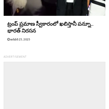
ట్రంప్ ప్రమాణ స్వీకారంలో ఖలిస్తానీ పన్నూ..
భారత్ నిరసన
జనవరి 25, 2025
ADVERTISEMENT