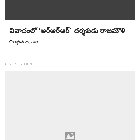
వివాదంలో ‘ఆర్‌ఆర్‌ఆర్’ దర్శకుడు రాజమౌళి
అక్టోబర్ 25, 2020
ADVERTISEMENT